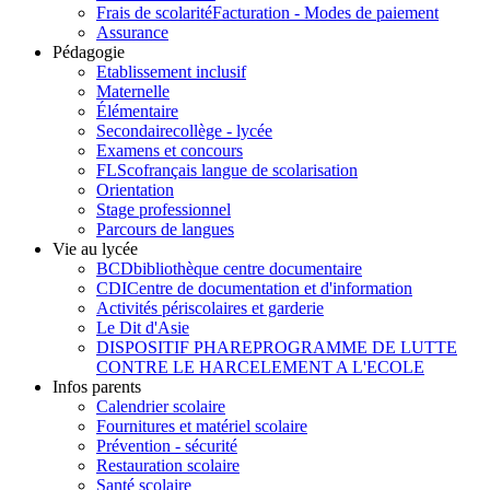
Frais de scolarité
Facturation - Modes de paiement
Assurance
Pédagogie
Etablissement inclusif
Maternelle
Élémentaire
Secondaire
collège - lycée
Examens et concours
FLSco
français langue de scolarisation
Orientation
Stage professionnel
Parcours de langues
Vie au lycée
BCD
bibliothèque centre documentaire
CDI
Centre de documentation et d'information
Activités périscolaires et garderie
Le Dit d'Asie
DISPOSITIF PHARE
PROGRAMME DE LUTTE
CONTRE LE HARCELEMENT A L'ECOLE
Infos parents
Calendrier scolaire
Fournitures et matériel scolaire
Prévention - sécurité
Restauration scolaire
Santé scolaire