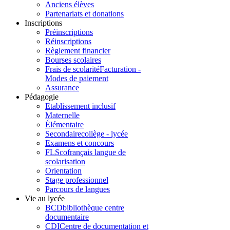
Anciens élèves
Partenariats et donations
Inscriptions
Préinscriptions
Réinscriptions
Règlement financier
Bourses scolaires
Frais de scolarité
Facturation -
Modes de paiement
Assurance
Pédagogie
Etablissement inclusif
Maternelle
Élémentaire
Secondaire
collège - lycée
Examens et concours
FLSco
français langue de
scolarisation
Orientation
Stage professionnel
Parcours de langues
Vie au lycée
BCD
bibliothèque centre
documentaire
CDI
Centre de documentation et