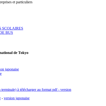
reprises et particuliers
 SCOLAIRES
DE BUS
rnational de Tokyo
ion japonaise
se
a terminale) à télécharger au format pdf - version
e
-
version japonaise