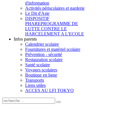
d'information
Activités périscolaires et garderie
Le Dit d'Asie
DISPOSITIF
PHARE
PROGRAMME DE
LUTTE CONTRE LE
HARCELEMENT A L'ECOLE
Infos parents
Calendrier scolaire
Fournitures et matériel scolaire
Prévention - sécurité
Restauration scolaire
Santé scolaire
Voyages scolaires
Boutique en ligne
Transports
Liens utiles
ACCES AU LFI TOKYO