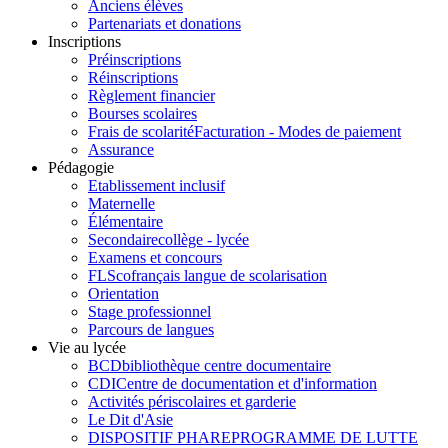
Anciens élèves
Partenariats et donations
Inscriptions
Préinscriptions
Réinscriptions
Règlement financier
Bourses scolaires
Frais de scolarité
Facturation - Modes de paiement
Assurance
Pédagogie
Etablissement inclusif
Maternelle
Élémentaire
Secondaire
collège - lycée
Examens et concours
FLSco
français langue de scolarisation
Orientation
Stage professionnel
Parcours de langues
Vie au lycée
BCD
bibliothèque centre documentaire
CDI
Centre de documentation et d'information
Activités périscolaires et garderie
Le Dit d'Asie
DISPOSITIF PHARE
PROGRAMME DE LUTTE