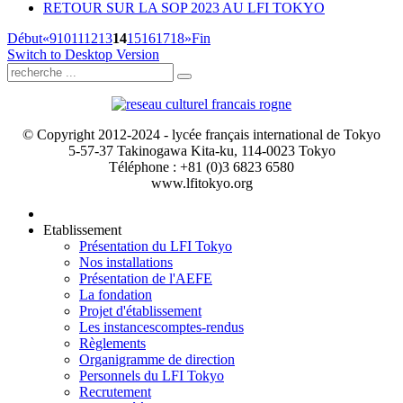
RETOUR SUR LA SOP 2023 AU LFI TOKYO
Début
«
9
10
11
12
13
14
15
16
17
18
»
Fin
Switch to Desktop Version
© Copyright 2012-2024 - lycée français international de Tokyo
5-57-37 Takinogawa Kita-ku, 114-0023 Tokyo
Téléphone : +81 (0)3 6823 6580
www.lfitokyo.org
Etablissement
Présentation du LFI Tokyo
Nos installations
Présentation de l'AEFE
La fondation
Projet d'établissement
Les instances
comptes-rendus
Règlements
Organigramme de direction
Personnels du LFI Tokyo
Recrutement