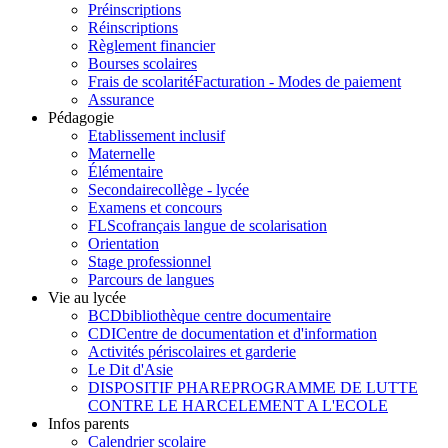
Préinscriptions
Réinscriptions
Règlement financier
Bourses scolaires
Frais de scolarité
Facturation - Modes de paiement
Assurance
Pédagogie
Etablissement inclusif
Maternelle
Élémentaire
Secondaire
collège - lycée
Examens et concours
FLSco
français langue de scolarisation
Orientation
Stage professionnel
Parcours de langues
Vie au lycée
BCD
bibliothèque centre documentaire
CDI
Centre de documentation et d'information
Activités périscolaires et garderie
Le Dit d'Asie
DISPOSITIF PHARE
PROGRAMME DE LUTTE
CONTRE LE HARCELEMENT A L'ECOLE
Infos parents
Calendrier scolaire