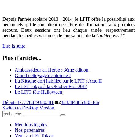
Depuis l'année scolaire 2013 - 2014, le LFIT offre la possibilité aux
personnels qui le souhaitent de suivre des formations aux premiers
secours. Deux sessions ont lieu chaque année, respectivement
pendant les petites vacances de toussaint et de la
"golden week"
.
Lire la suite
Plus d'articles...
Ambassadeur en Herbe : 3ème édition
Grand nettoyage d'automne !
La Kitsune dori habillée par le LFIT : Acte II
Le LFI Tokyo à la Oktober Fest 2014
Le LFIT fête Halloween
Début
«
377
378
379
380
381
382
383
384
385
386
»
Fin
Switch to Desktop Version
Mentions légales
Nos partenaires
Venir au LFI Tokyo