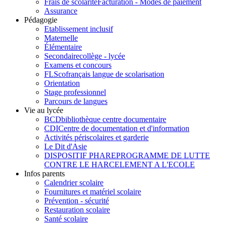
Frais de scolarité
Facturation - Modes de paiement
Assurance
Pédagogie
Etablissement inclusif
Maternelle
Élémentaire
Secondaire
collège - lycée
Examens et concours
FLSco
français langue de scolarisation
Orientation
Stage professionnel
Parcours de langues
Vie au lycée
BCD
bibliothèque centre documentaire
CDI
Centre de documentation et d'information
Activités périscolaires et garderie
Le Dit d'Asie
DISPOSITIF PHARE
PROGRAMME DE LUTTE
CONTRE LE HARCELEMENT A L'ECOLE
Infos parents
Calendrier scolaire
Fournitures et matériel scolaire
Prévention - sécurité
Restauration scolaire
Santé scolaire