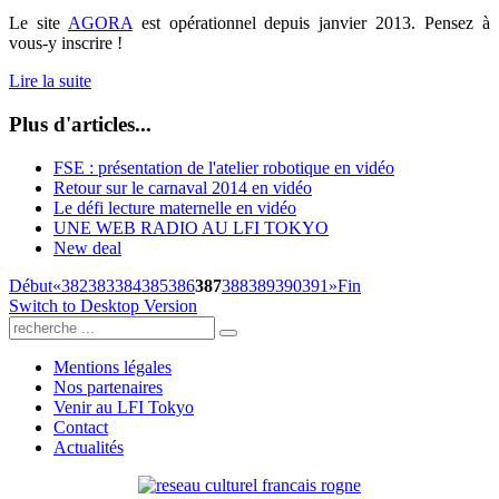
Le site
AGORA
est opérationnel depuis janvier 2013. Pensez à
vous-y inscrire !
Lire la suite
Plus d'articles...
FSE : présentation de l'atelier robotique en vidéo
Retour sur le carnaval 2014 en vidéo
Le défi lecture maternelle en vidéo
UNE WEB RADIO AU LFI TOKYO
New deal
Début
«
382
383
384
385
386
387
388
389
390
391
»
Fin
Switch to Desktop Version
Mentions légales
Nos partenaires
Venir au LFI Tokyo
Contact
Actualités