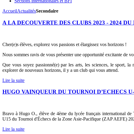
Sections internationales et BFI
Accueil
Actualités
Secondaire
A LA DECOUVERTE DES CLUBS 2023 - 2024 DU
Cher(e)s élèves, explorez vos passions et élargissez vos horizons !
Nous sommes ravis de vous présenter une opportunité excitante de vo
Que vous soyez passionné(e) par les arts, les sciences, le sport, l
explorer de nouveaux horizons, il y a un club qui vous attend.
Lire la suite
HUGO VAINQUEUR DU TOURNOI D’ECHECS U-1
Bravo à Hugo O., élève de 4ème du lycée français international de To
U15 du Tournoi d'Échecs de la Zone Asie-Pacifique (ZAP AEFE) 2
Lire la suite