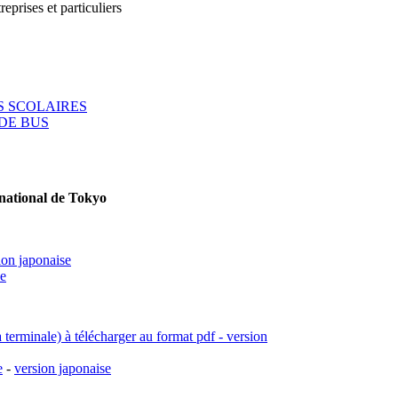
reprises et particuliers
 SCOLAIRES
DE BUS
rnational de Tokyo
ion japonaise
se
a terminale) à télécharger au format pdf - version
e
-
version japonaise