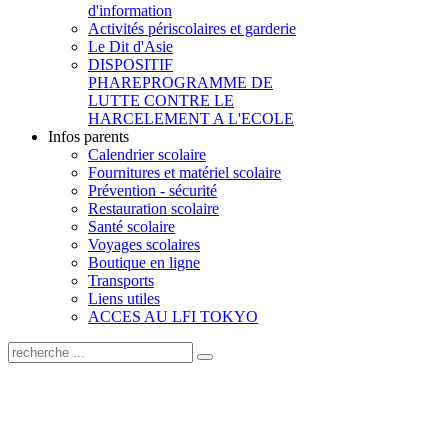
d'information
Activités périscolaires et garderie
Le Dit d'Asie
DISPOSITIF
PHARE
PROGRAMME DE
LUTTE CONTRE LE
HARCELEMENT A L'ECOLE
Infos parents
Calendrier scolaire
Fournitures et matériel scolaire
Prévention - sécurité
Restauration scolaire
Santé scolaire
Voyages scolaires
Boutique en ligne
Transports
Liens utiles
ACCES AU LFI TOKYO