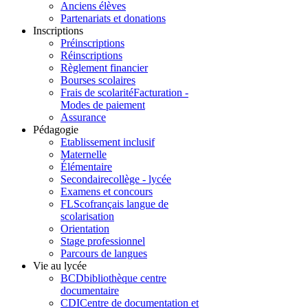
Anciens élèves
Partenariats et donations
Inscriptions
Préinscriptions
Réinscriptions
Règlement financier
Bourses scolaires
Frais de scolarité
Facturation -
Modes de paiement
Assurance
Pédagogie
Etablissement inclusif
Maternelle
Élémentaire
Secondaire
collège - lycée
Examens et concours
FLSco
français langue de
scolarisation
Orientation
Stage professionnel
Parcours de langues
Vie au lycée
BCD
bibliothèque centre
documentaire
CDI
Centre de documentation et