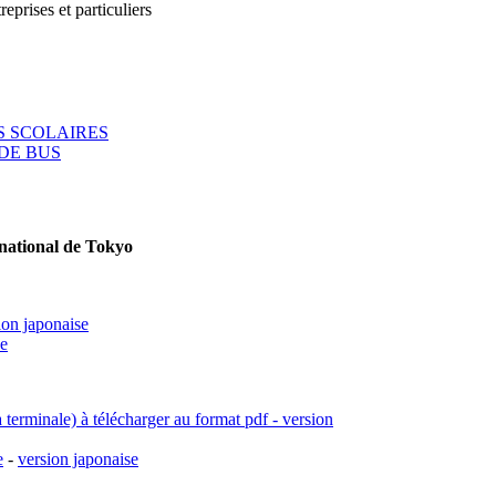
reprises et particuliers
 SCOLAIRES
DE BUS
rnational de Tokyo
ion japonaise
se
a terminale) à télécharger au format pdf - version
e
-
version japonaise