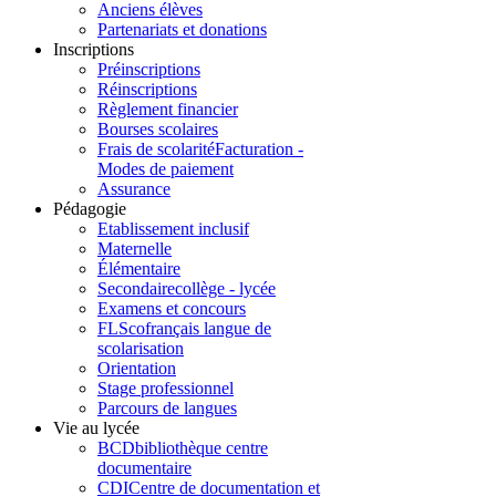
Anciens élèves
Partenariats et donations
Inscriptions
Préinscriptions
Réinscriptions
Règlement financier
Bourses scolaires
Frais de scolarité
Facturation -
Modes de paiement
Assurance
Pédagogie
Etablissement inclusif
Maternelle
Élémentaire
Secondaire
collège - lycée
Examens et concours
FLSco
français langue de
scolarisation
Orientation
Stage professionnel
Parcours de langues
Vie au lycée
BCD
bibliothèque centre
documentaire
CDI
Centre de documentation et