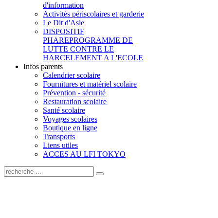
d'information
Activités périscolaires et garderie
Le Dit d'Asie
DISPOSITIF
PHARE
PROGRAMME DE
LUTTE CONTRE LE
HARCELEMENT A L'ECOLE
Infos parents
Calendrier scolaire
Fournitures et matériel scolaire
Prévention - sécurité
Restauration scolaire
Santé scolaire
Voyages scolaires
Boutique en ligne
Transports
Liens utiles
ACCES AU LFI TOKYO