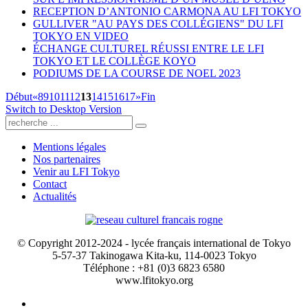
RECEPTION D’ANTONIO CARMONA AU LFI TOKYO
GULLIVER "AU PAYS DES COLLÉGIENS" DU LFI
TOKYO EN VIDEO
ÉCHANGE CULTUREL RÉUSSI ENTRE LE LFI
TOKYO ET LE COLLÈGE KOYO
PODIUMS DE LA COURSE DE NOEL 2023
Début
«
8
9
10
11
12
13
14
15
16
17
»
Fin
Switch to Desktop Version
Mentions légales
Nos partenaires
Venir au LFI Tokyo
Contact
Actualités
© Copyright 2012-2024 - lycée français international de Tokyo
5-57-37 Takinogawa Kita-ku, 114-0023 Tokyo
Téléphone : +81 (0)3 6823 6580
www.lfitokyo.org