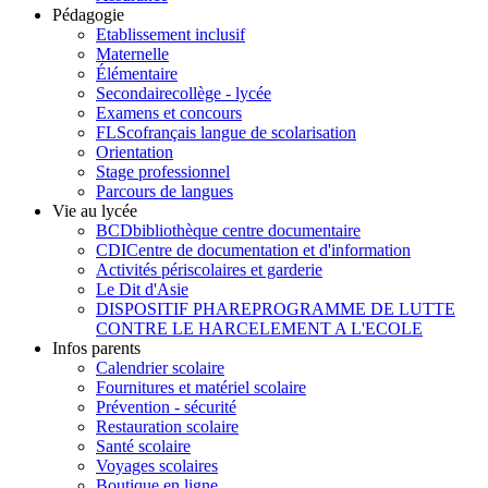
Pédagogie
Etablissement inclusif
Maternelle
Élémentaire
Secondaire
collège - lycée
Examens et concours
FLSco
français langue de scolarisation
Orientation
Stage professionnel
Parcours de langues
Vie au lycée
BCD
bibliothèque centre documentaire
CDI
Centre de documentation et d'information
Activités périscolaires et garderie
Le Dit d'Asie
DISPOSITIF PHARE
PROGRAMME DE LUTTE
CONTRE LE HARCELEMENT A L'ECOLE
Infos parents
Calendrier scolaire
Fournitures et matériel scolaire
Prévention - sécurité
Restauration scolaire
Santé scolaire
Voyages scolaires
Boutique en ligne