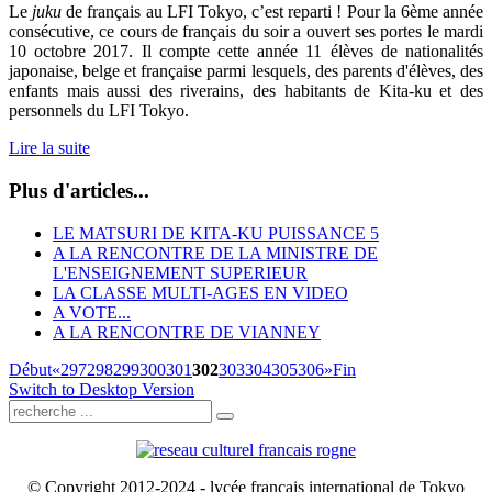
Le
juku
de français au LFI Tokyo, c’est reparti !
Pour la 6ème année
consécutive, ce cours de français du soir a ouvert ses portes le mardi
10 octobre 2017. Il compte cette année 11 élèves de nationalités
japonaise, belge et française parmi lesquels, des parents d'élèves, des
enfants mais aussi des riverains, des habitants de Kita-ku et des
personnels du LFI Tokyo.
Lire la suite
Plus d'articles...
LE MATSURI DE KITA-KU PUISSANCE 5
A LA RENCONTRE DE LA MINISTRE DE
L'ENSEIGNEMENT SUPERIEUR
LA CLASSE MULTI-AGES EN VIDEO
A VOTE...
A LA RENCONTRE DE VIANNEY
Début
«
297
298
299
300
301
302
303
304
305
306
»
Fin
Switch to Desktop Version
© Copyright 2012-2024 - lycée français international de Tokyo