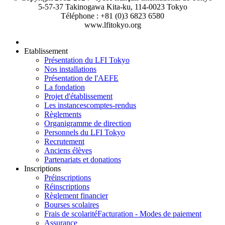
5-57-37 Takinogawa Kita-ku, 114-0023 Tokyo
Téléphone : +81 (0)3 6823 6580
www.lfitokyo.org
Etablissement
Présentation du LFI Tokyo
Nos installations
Présentation de l'AEFE
La fondation
Projet d'établissement
Les instances
comptes-rendus
Règlements
Organigramme de direction
Personnels du LFI Tokyo
Recrutement
Anciens élèves
Partenariats et donations
Inscriptions
Préinscriptions
Réinscriptions
Règlement financier
Bourses scolaires
Frais de scolarité
Facturation - Modes de paiement
Assurance