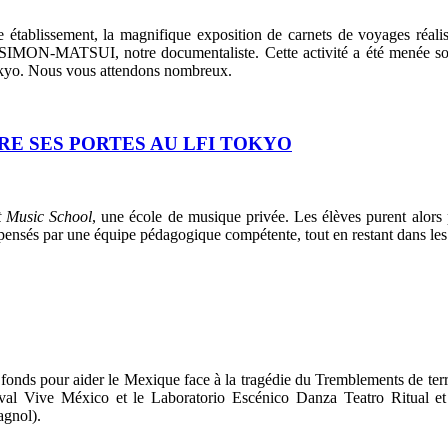
établissement, la magnifique exposition de carnets de voyages réalis
ie SIMON-MATSUI, notre documentaliste. Cette activité a été menée so
kyo. Nous vous attendons nombreux.
E SES PORTES AU LFI TOKYO
t Music School
, une école de musique privée. Les élèves purent alors
 dispensés par une équipe pédagogique compétente, tout en restant dans le
 fonds pour aider le Mexique face à la tragédie du Tremblements de terr
val Vive México et le Laboratorio Escénico Danza Teatro Ritual et 
agnol).