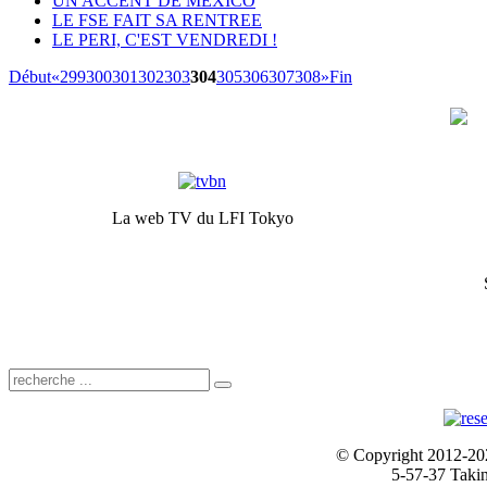
UN ACCENT DE MEXICO
LE FSE FAIT SA RENTREE
LE PERI, C'EST VENDREDI !
Début
«
299
300
301
302
303
304
305
306
307
308
»
Fin
La web TV du LFI Tokyo
© Copyright 2012-2024
5-57-37 Taki