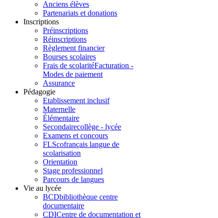
Anciens élèves
Partenariats et donations
Inscriptions
Préinscriptions
Réinscriptions
Règlement financier
Bourses scolaires
Frais de scolarité
Facturation -
Modes de paiement
Assurance
Pédagogie
Etablissement inclusif
Maternelle
Élémentaire
Secondaire
collège - lycée
Examens et concours
FLSco
français langue de
scolarisation
Orientation
Stage professionnel
Parcours de langues
Vie au lycée
BCD
bibliothèque centre
documentaire
CDI
Centre de documentation et