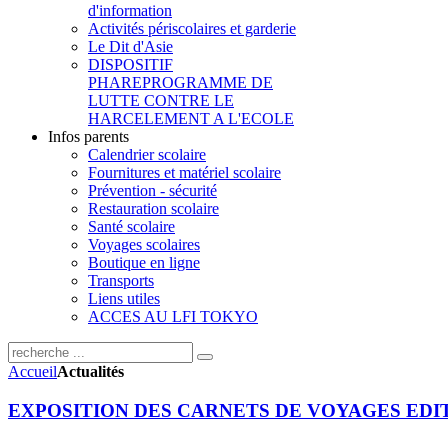
d'information
Activités périscolaires et garderie
Le Dit d'Asie
DISPOSITIF
PHARE
PROGRAMME DE
LUTTE CONTRE LE
HARCELEMENT A L'ECOLE
Infos parents
Calendrier scolaire
Fournitures et matériel scolaire
Prévention - sécurité
Restauration scolaire
Santé scolaire
Voyages scolaires
Boutique en ligne
Transports
Liens utiles
ACCES AU LFI TOKYO
Accueil
Actualités
EXPOSITION DES CARNETS DE VOYAGES EDIT