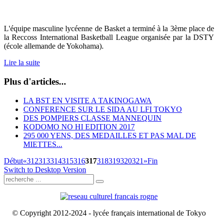
L'équipe masculine lycéenne de Basket a terminé à la 3ème place de
la Reccoss International Basketball League organisée par la DSTY
(école allemande de Yokohama).
Lire la suite
Plus d'articles...
LA BST EN VISITE A TAKINOGAWA
CONFERENCE SUR LE SIDA AU LFI TOKYO
DES POMPIERS CLASSE MANNEQUIN
KODOMO NO HI EDITION 2017
295 000 YENS, DES MEDAILLES ET PAS MAL DE
MIETTES...
Début
«
312
313
314
315
316
317
318
319
320
321
»
Fin
Switch to Desktop Version
© Copyright 2012-2024 - lycée français international de Tokyo