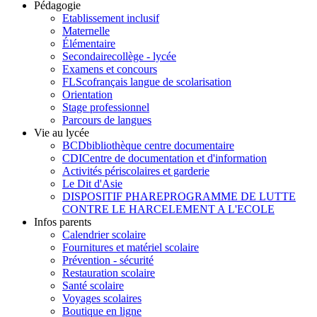
Pédagogie
Etablissement inclusif
Maternelle
Élémentaire
Secondaire
collège - lycée
Examens et concours
FLSco
français langue de scolarisation
Orientation
Stage professionnel
Parcours de langues
Vie au lycée
BCD
bibliothèque centre documentaire
CDI
Centre de documentation et d'information
Activités périscolaires et garderie
Le Dit d'Asie
DISPOSITIF PHARE
PROGRAMME DE LUTTE
CONTRE LE HARCELEMENT A L'ECOLE
Infos parents
Calendrier scolaire
Fournitures et matériel scolaire
Prévention - sécurité
Restauration scolaire
Santé scolaire
Voyages scolaires
Boutique en ligne