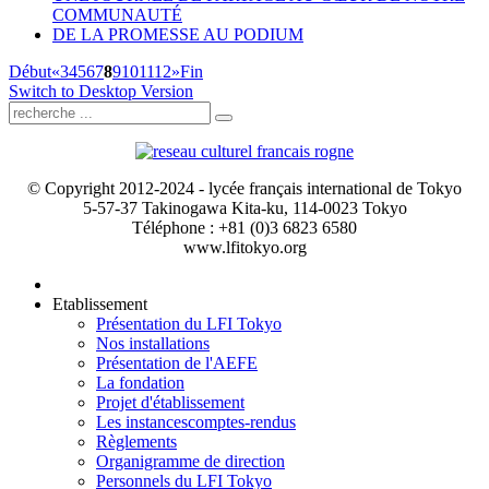
COMMUNAUTÉ
DE LA PROMESSE AU PODIUM
Début
«
3
4
5
6
7
8
9
10
11
12
»
Fin
Switch to Desktop Version
© Copyright 2012-2024 - lycée français international de Tokyo
5-57-37 Takinogawa Kita-ku, 114-0023 Tokyo
Téléphone : +81 (0)3 6823 6580
www.lfitokyo.org
Etablissement
Présentation du LFI Tokyo
Nos installations
Présentation de l'AEFE
La fondation
Projet d'établissement
Les instances
comptes-rendus
Règlements
Organigramme de direction
Personnels du LFI Tokyo