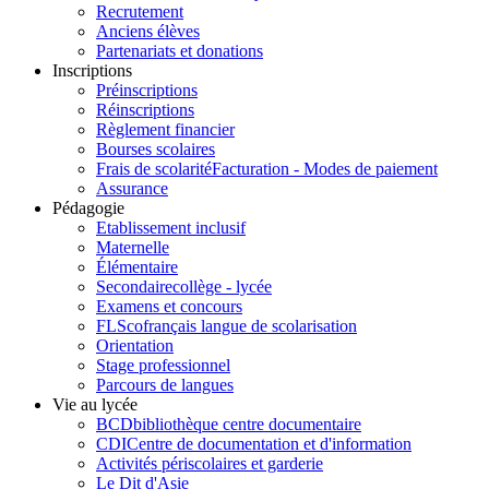
Recrutement
Anciens élèves
Partenariats et donations
Inscriptions
Préinscriptions
Réinscriptions
Règlement financier
Bourses scolaires
Frais de scolarité
Facturation - Modes de paiement
Assurance
Pédagogie
Etablissement inclusif
Maternelle
Élémentaire
Secondaire
collège - lycée
Examens et concours
FLSco
français langue de scolarisation
Orientation
Stage professionnel
Parcours de langues
Vie au lycée
BCD
bibliothèque centre documentaire
CDI
Centre de documentation et d'information
Activités périscolaires et garderie
Le Dit d'Asie