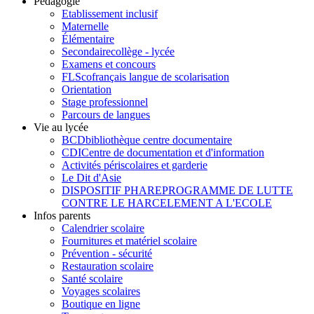
Pédagogie
Etablissement inclusif
Maternelle
Élémentaire
Secondaire
collège - lycée
Examens et concours
FLSco
français langue de scolarisation
Orientation
Stage professionnel
Parcours de langues
Vie au lycée
BCD
bibliothèque centre documentaire
CDI
Centre de documentation et d'information
Activités périscolaires et garderie
Le Dit d'Asie
DISPOSITIF PHARE
PROGRAMME DE LUTTE
CONTRE LE HARCELEMENT A L'ECOLE
Infos parents
Calendrier scolaire
Fournitures et matériel scolaire
Prévention - sécurité
Restauration scolaire
Santé scolaire
Voyages scolaires
Boutique en ligne