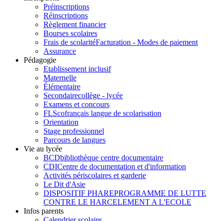
Préinscriptions
Réinscriptions
Règlement financier
Bourses scolaires
Frais de scolarité
Facturation - Modes de paiement
Assurance
Pédagogie
Etablissement inclusif
Maternelle
Élémentaire
Secondaire
collège - lycée
Examens et concours
FLSco
français langue de scolarisation
Orientation
Stage professionnel
Parcours de langues
Vie au lycée
BCD
bibliothèque centre documentaire
CDI
Centre de documentation et d'information
Activités périscolaires et garderie
Le Dit d'Asie
DISPOSITIF PHARE
PROGRAMME DE LUTTE
CONTRE LE HARCELEMENT A L'ECOLE
Infos parents
Calendrier scolaire