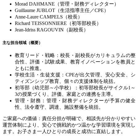
Morad DAHMANE
（管理・財務ディレクター）
Guillaume JUBLOT
（生活指導主任／
CPE
）
Anne-Laure CAMPELS
（校長）
Richard TEISSONNIERE
（初等部校長）
Jean-Idriss RAGOUVIN
（副校長）
主な担当領域（概要）
教育リード・戦略：校長・副校長がカリキュラムの整
合性、評価・試験成果、教育イノベーションを教員と
ともに推進。
学校生活・生徒支援：
CPE
が出欠管理、安心安全、シ
ティズンシップ教育、個々の支援体制を統括。
初等部（幼児部～小学校）：初等部校長がサイクル
1
～
3
の授業づくり、評価、家庭との連携を主導。
管理・財務：管理・財務ディレクターが予算の健全
性、法令遵守、調達、施設整備を統括。
ご家庭への価値：責任分担が明確で、相談先が分かりやすい
運営体制により、安心で挑戦的かつ温かな学習環境を実現し
ます。お子さま一人ひとりの成長と成功に直結します。