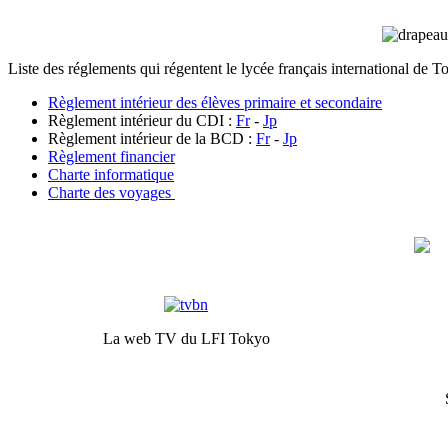
Liste des réglements qui régentent le lycée français international de T
Règlement intérieur des élèves primaire et secondaire
Règlement intérieur du CDI :
Fr
-
Jp
Règlement intérieur de la BCD :
Fr
-
Jp
Règlement financier
Charte informatique
Charte des voyages
La web TV du LFI Tokyo