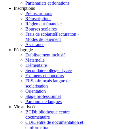
Partenariats et donations
Inscriptions
Préinscriptions
Réinscriptions
Règlement financier
Bourses scolaires
Frais de scolarité
Facturation -
Modes de paiement
Assurance
Pédagogie
Etablissement inclusif
Maternelle
Élémentaire
Secondaire
collège - lycée
Examens et concours
FLSco
français langue de
scolarisation
Orientation
Stage professionnel
Parcours de langues
Vie au lycée
BCD
bibliothèque centre
documentaire
CDI
Centre de documentation et
d'information