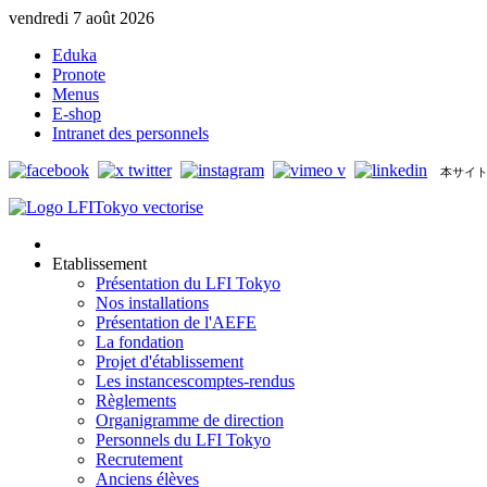
vendredi 7 août 2026
Eduka
Pronote
Menus
E-shop
Intranet des personnels
本サイト
Etablissement
Présentation du LFI Tokyo
Nos installations
Présentation de l'AEFE
La fondation
Projet d'établissement
Les instances
comptes-rendus
Règlements
Organigramme de direction
Personnels du LFI Tokyo
Recrutement
Anciens élèves