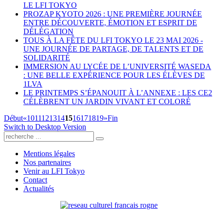
LE LFI TOKYO
PROZAP KYOTO 2026 : UNE PREMIÈRE JOURNÉE
ENTRE DÉCOUVERTE, ÉMOTION ET ESPRIT DE
DÉLÉGATION
TOUS À LA FÊTE DU LFI TOKYO LE 23 MAI 2026 -
UNE JOURNÉE DE PARTAGE, DE TALENTS ET DE
SOLIDARITÉ
IMMERSION AU LYCÉE DE L’UNIVERSITÉ WASEDA
: UNE BELLE EXPÉRIENCE POUR LES ÉLÈVES DE
1LVA
LE PRINTEMPS S’ÉPANOUIT À L’ANNEXE : LES CE2
CÉLÈBRENT UN JARDIN VIVANT ET COLORÉ
Début
«
10
11
12
13
14
15
16
17
18
19
»
Fin
Switch to Desktop Version
Mentions légales
Nos partenaires
Venir au LFI Tokyo
Contact
Actualités