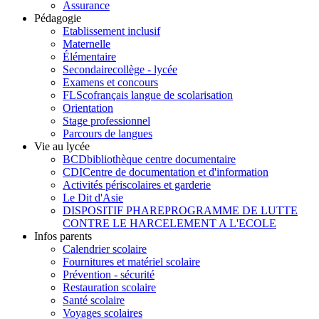
Assurance
Pédagogie
Etablissement inclusif
Maternelle
Élémentaire
Secondaire
collège - lycée
Examens et concours
FLSco
français langue de scolarisation
Orientation
Stage professionnel
Parcours de langues
Vie au lycée
BCD
bibliothèque centre documentaire
CDI
Centre de documentation et d'information
Activités périscolaires et garderie
Le Dit d'Asie
DISPOSITIF PHARE
PROGRAMME DE LUTTE
CONTRE LE HARCELEMENT A L'ECOLE
Infos parents
Calendrier scolaire
Fournitures et matériel scolaire
Prévention - sécurité
Restauration scolaire
Santé scolaire
Voyages scolaires