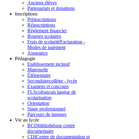
Anciens élèves
Partenariats et donations
Inscriptions
Préinscriptions
Réinscriptions
Règlement financier
Bourses scolaires
Frais de scolarité
Facturation -
Modes de paiement
Assurance
Pédagogie
Etablissement inclusif
Maternelle
Élémentaire
Secondaire
collège - lycée
Examens et concours
FLSco
français langue de
scolarisation
Orientation
Stage professionnel
Parcours de langues
Vie au lycée
BCD
bibliothèque centre
documentaire
CDI
Centre de documentation et