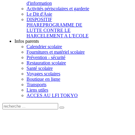
d'information
Activités périscolaires et garderie
Le Dit d'Asie
DISPOSITIF
PHARE
PROGRAMME DE
LUTTE CONTRE LE
HARCELEMENT A L'ECOLE
Infos parents
Calendrier scolaire
Fournitures et matériel scolaire
Prévention - sécurité
Restauration scolaire
Santé scolaire
Voyages scolaires
Boutique en ligne
Transports
Liens utiles
ACCES AU LFI TOKYO