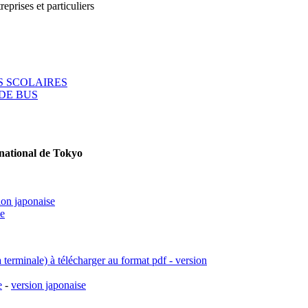
reprises et particuliers
 SCOLAIRES
DE BUS
rnational de Tokyo
ion japonaise
se
a terminale) à télécharger au format pdf - version
e
-
version japonaise