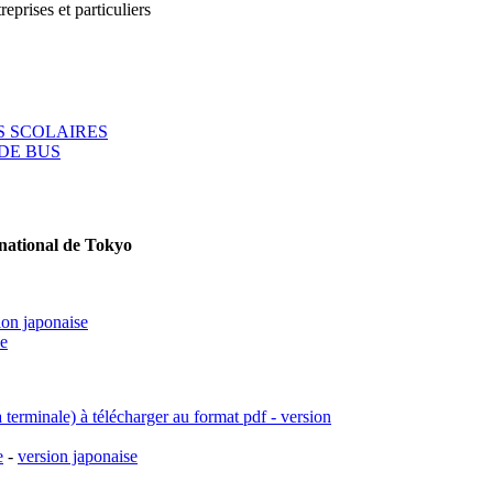
reprises et particuliers
 SCOLAIRES
DE BUS
rnational de Tokyo
ion japonaise
se
a terminale) à télécharger au format pdf - version
e
-
version japonaise