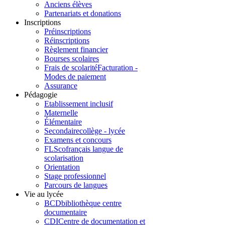
Anciens élèves
Partenariats et donations
Inscriptions
Préinscriptions
Réinscriptions
Règlement financier
Bourses scolaires
Frais de scolarité
Facturation -
Modes de paiement
Assurance
Pédagogie
Etablissement inclusif
Maternelle
Élémentaire
Secondaire
collège - lycée
Examens et concours
FLSco
français langue de
scolarisation
Orientation
Stage professionnel
Parcours de langues
Vie au lycée
BCD
bibliothèque centre
documentaire
CDI
Centre de documentation et