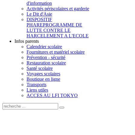
d'information
Activités périscolaires et garderie
Le Dit d'Asie
DISPOSITIF
PHARE
PROGRAMME DE
LUTTE CONTRE LE
HARCELEMENT A L'ECOLE
Infos parents
Calendrier scolaire
Fournitures et matériel scolaire
Prévention - sécurité
Restauration scolaire
Santé scolaire
Voyages scolaires
Boutique en ligne
Transports
Liens utiles
ACCES AU LFI TOKYO