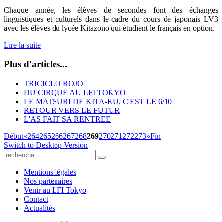
Chaque année, les élèves de secondes font des échanges
linguistiques et culturels dans le cadre du cours de japonais LV3
avec les élèves du lycée Kitazono qui étudient le français en option.
Lire la suite
Plus d'articles...
TRICICLO ROJO
DU CIRQUE AU LFI TOKYO
LE MATSURI DE KITA-KU, C'EST LE 6/10
RETOUR VERS LE FUTUR
L'AS FAIT SA RENTREE
Début
«
264
265
266
267
268
269
270
271
272
273
»
Fin
Switch to Desktop Version
Mentions légales
Nos partenaires
Venir au LFI Tokyo
Contact
Actualités