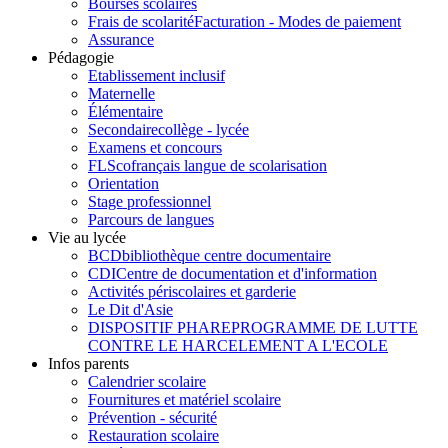
Bourses scolaires
Frais de scolarité
Facturation - Modes de paiement
Assurance
Pédagogie
Etablissement inclusif
Maternelle
Élémentaire
Secondaire
collège - lycée
Examens et concours
FLSco
français langue de scolarisation
Orientation
Stage professionnel
Parcours de langues
Vie au lycée
BCD
bibliothèque centre documentaire
CDI
Centre de documentation et d'information
Activités périscolaires et garderie
Le Dit d'Asie
DISPOSITIF PHARE
PROGRAMME DE LUTTE
CONTRE LE HARCELEMENT A L'ECOLE
Infos parents
Calendrier scolaire
Fournitures et matériel scolaire
Prévention - sécurité
Restauration scolaire