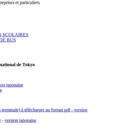
reprises et particuliers
 SCOLAIRES
DE BUS
rnational de Tokyo
ion japonaise
se
a terminale) à télécharger au format pdf - version
e
-
version japonaise