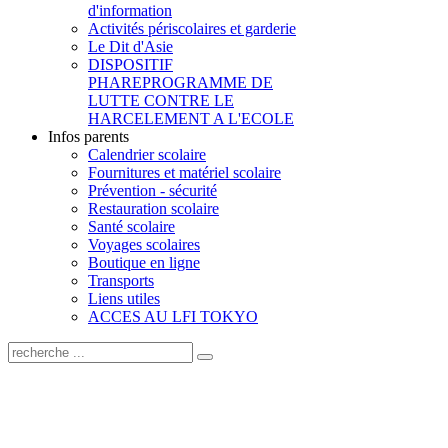
d'information
Activités périscolaires et garderie
Le Dit d'Asie
DISPOSITIF
PHARE
PROGRAMME DE
LUTTE CONTRE LE
HARCELEMENT A L'ECOLE
Infos parents
Calendrier scolaire
Fournitures et matériel scolaire
Prévention - sécurité
Restauration scolaire
Santé scolaire
Voyages scolaires
Boutique en ligne
Transports
Liens utiles
ACCES AU LFI TOKYO