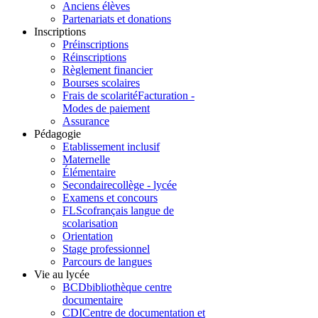
Anciens élèves
Partenariats et donations
Inscriptions
Préinscriptions
Réinscriptions
Règlement financier
Bourses scolaires
Frais de scolarité
Facturation -
Modes de paiement
Assurance
Pédagogie
Etablissement inclusif
Maternelle
Élémentaire
Secondaire
collège - lycée
Examens et concours
FLSco
français langue de
scolarisation
Orientation
Stage professionnel
Parcours de langues
Vie au lycée
BCD
bibliothèque centre
documentaire
CDI
Centre de documentation et