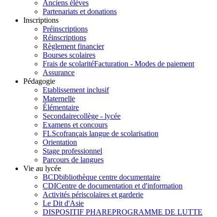
Anciens élèves
Partenariats et donations
Inscriptions
Préinscriptions
Réinscriptions
Règlement financier
Bourses scolaires
Frais de scolarité
Facturation - Modes de paiement
Assurance
Pédagogie
Etablissement inclusif
Maternelle
Élémentaire
Secondaire
collège - lycée
Examens et concours
FLSco
français langue de scolarisation
Orientation
Stage professionnel
Parcours de langues
Vie au lycée
BCD
bibliothèque centre documentaire
CDI
Centre de documentation et d'information
Activités périscolaires et garderie
Le Dit d'Asie
DISPOSITIF PHARE
PROGRAMME DE LUTTE