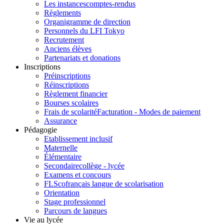
Les instances
comptes-rendus
Règlements
Organigramme de direction
Personnels du LFI Tokyo
Recrutement
Anciens élèves
Partenariats et donations
Inscriptions
Préinscriptions
Réinscriptions
Règlement financier
Bourses scolaires
Frais de scolarité
Facturation - Modes de paiement
Assurance
Pédagogie
Etablissement inclusif
Maternelle
Élémentaire
Secondaire
collège - lycée
Examens et concours
FLSco
français langue de scolarisation
Orientation
Stage professionnel
Parcours de langues
Vie au lycée