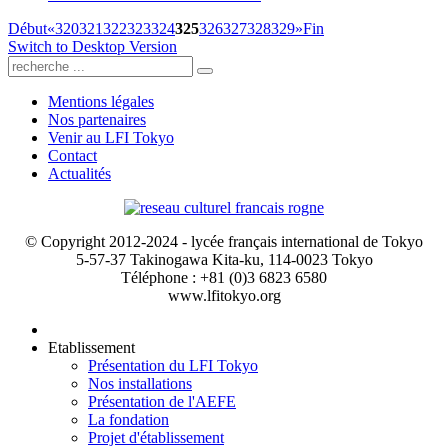
Début
«
320
321
322
323
324
325
326
327
328
329
»
Fin
Switch to Desktop Version
Mentions légales
Nos partenaires
Venir au LFI Tokyo
Contact
Actualités
© Copyright 2012-2024 - lycée français international de Tokyo
5-57-37 Takinogawa Kita-ku, 114-0023 Tokyo
Téléphone : +81 (0)3 6823 6580
www.lfitokyo.org
Etablissement
Présentation du LFI Tokyo
Nos installations
Présentation de l'AEFE
La fondation
Projet d'établissement