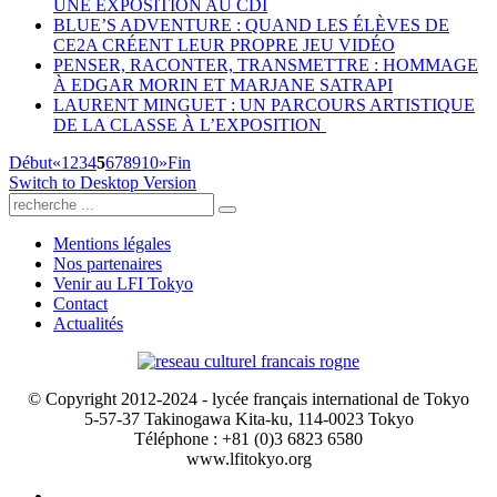
UNE EXPOSITION AU CDI
BLUE’S ADVENTURE : QUAND LES ÉLÈVES DE
CE2A CRÉENT LEUR PROPRE JEU VIDÉO
PENSER, RACONTER, TRANSMETTRE : HOMMAGE
À EDGAR MORIN ET MARJANE SATRAPI
LAURENT MINGUET : UN PARCOURS ARTISTIQUE
DE LA CLASSE À L’EXPOSITION
Début
«
1
2
3
4
5
6
7
8
9
10
»
Fin
Switch to Desktop Version
Mentions légales
Nos partenaires
Venir au LFI Tokyo
Contact
Actualités
© Copyright 2012-2024 - lycée français international de Tokyo
5-57-37 Takinogawa Kita-ku, 114-0023 Tokyo
Téléphone : +81 (0)3 6823 6580
www.lfitokyo.org