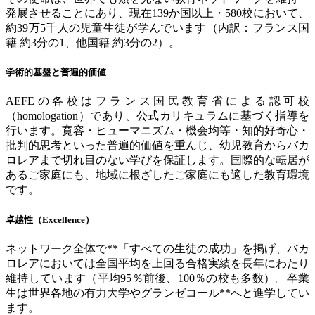
発展させることにあり、現在
139
か国以上・
580
校において、
約
39
万
5
千人の児童生徒が学んでいます（内訳：フランス国
籍
約
3
分の
1
、他国籍
約
3
分の
2
）。
学術的基盤と普遍的価値
AEFE
の各校はフランス国民教育省による認可校
（
homologation
）であり、公式カリキュラムに基づく指導を
行います。寛容・ヒューマニズム・機会均等・知的好奇心・
批判的思考といった普遍的価値を重んじ、幼児教育からバカ
ロレアまで切れ目のない学びを保証します。国際的な転居が
あるご家庭にも、地域に根ざしたご家庭にも適した教育環境
です。
卓越性（
Excellence
）
ネットワーク全体で
**
「すべての生徒の成功」を掲げ、バカ
ロレアにおいては全国平均を上回る合格実績を長年にわたり
維持しています（平均
95
％前後、
100
％の校も多数）。卒業
生は世界各地の有力大学やグランゼコール
**
へと進学してい
ます。