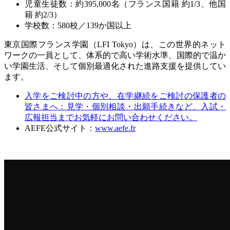
児童生徒数：約
395,000
名（フランス国籍
約
1/3
、他国
籍
約
2/3
）
学校数：
580
校／
139
か国以上
東京国際フランス学園（
LFI Tokyo
）は、この世界的ネット
ワークの一員として、体系的で高い学術水準、国際的で温か
い学園生活、そして個別最適化された進路支援を提供してい
ます。
入学をご検討中の方や、在学継続をご検討の保護者の
皆さまへ：見学・個別相談・出願手続きなど、入試・
広報担当までお気軽にお問い合わせください。
AEFE
公式サイト：
www.aefe.fr