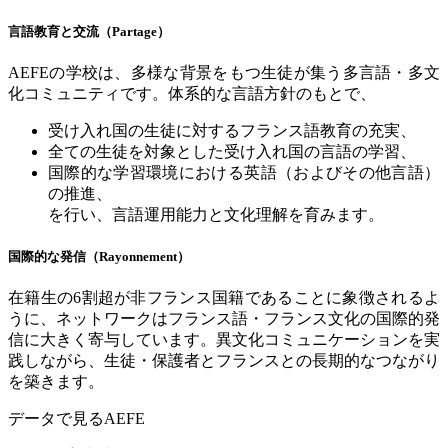
言語教育と交流（
Partage
）
AEFE
の学校は、多様な背景をもつ生徒が集う多言語・多文
化コミュニティです。体系的な言語方針のもとで、
受け入れ国の生徒に対するフランス語教育の充実、
全ての生徒を対象とした受け入れ国の言語の学習、
国際的な学習環境における英語（およびその他言語）
の推進、
を行い、言語運用能力と文化理解を育みます。
国際的な発信（
Rayonnement
）
在籍生の
6
割超が非フランス国籍であることに象徴されるよ
うに、ネットワークはフランス語・フランス文化の国際的発
信に大きく寄与しています。異文化コミュニケーションを実
践しながら、生徒・保護者とフランスとの長期的なつながり
を築きます。
データで見る
AEFE