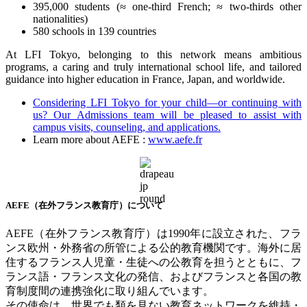
395,000 students (≈ one-third French; ≈ two-thirds other
nationalities)
580 schools in 139 countries
At LFI Tokyo, belonging to this network means ambitious
programs, a caring and truly international school life, and tailored
guidance into higher education in France, Japan, and worldwide.
Considering LFI Tokyo for your child—or continuing with
us? Our Admissions team will be pleased to assist with
campus visits, counseling, and applications.
Learn more about AEFE :
www.aefe.fr
AEFE
（在外フランス教育庁）について
AEFE
（在外フランス教育庁）は
1990
年に設立された、フラ
ンス欧州・外務省の所管による公的教育機関です。海外に居
住するフランス人児童・生徒への公教育を担うとともに、フ
ランス語・フランス文化の発信、およびフランスと各国の教
育制度間の連携強化に取り組んでいます。
その使命は、世界でも類を見ない教育ネットワークを維持・