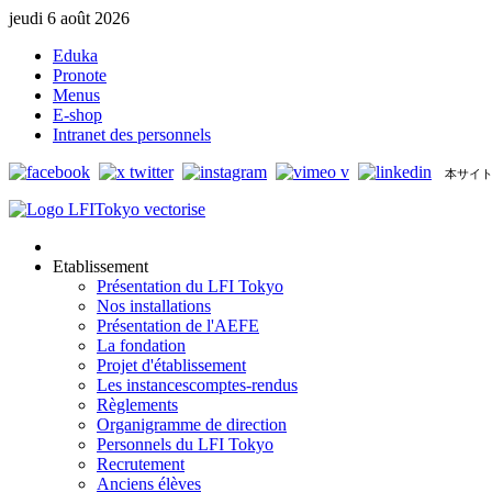
jeudi 6 août 2026
Eduka
Pronote
Menus
E-shop
Intranet des personnels
本サイト
Etablissement
Présentation du LFI Tokyo
Nos installations
Présentation de l'AEFE
La fondation
Projet d'établissement
Les instances
comptes-rendus
Règlements
Organigramme de direction
Personnels du LFI Tokyo
Recrutement
Anciens élèves