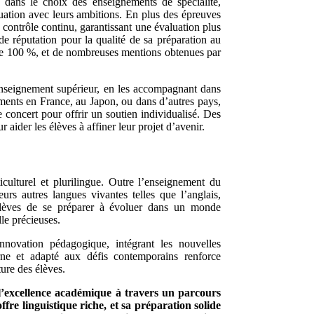
é dans le choix des enseignements de spécialité,
uation avec leurs ambitions. En plus des épreuves
n contrôle continu, garantissant une évaluation plus
e réputation pour la qualité de sa préparation au
 de 100 %, et de nombreuses mentions obtenues par
'enseignement supérieur, en les accompagnant dans
ements en France, au Japon, ou dans d’autres pays,
e concert pour offrir un soutien individualisé. Des
 aider les élèves à affiner leur projet d’avenir.
ulturel et plurilingue. Outre l’enseignement du
ieurs autres langues vivantes telles que l’anglais,
 élèves de se préparer à évoluer dans un monde
lle précieuses.
innovation pédagogique, intégrant les nouvelles
rne et adapté aux défis contemporains renforce
ture des élèves.
 l’excellence académique à travers un parcours
offre linguistique riche, et sa préparation solide