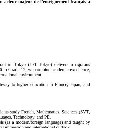
 acteur majeur de l’enseignement français à
chool in Tokyo (LFI Tokyo) delivers a rigorous
 6 to Grade 12, we combine academic excellence,
ternational environment.
thway to higher education in France, Japan, and
tudents study French, Mathematics, Sciences (SVT,
uages, Technology, and PE.
vels (as a modern/foreign language) and taught by
ral immersion and international outlook.