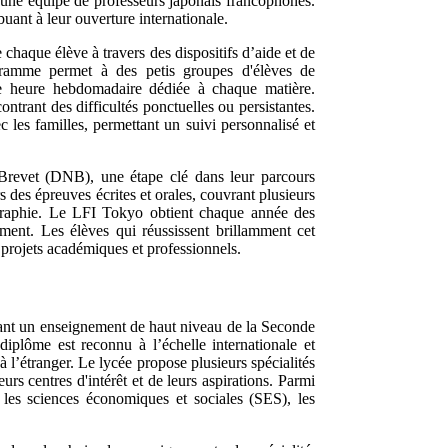
r une équipe de professeurs japonais francophones.
buant à leur ouverture internationale.
chaque élève à travers des dispositifs d’aide et de
ramme permet à des petis groupes d'élèves de
ne heure hebdomadaire dédiée à chaque matière.
ntrant des difficultés ponctuelles ou persistantes.
c les familles, permettant un suivi personnalisé et
Brevet (DNB), une étape clé dans leur parcours
 des épreuves écrites et orales, couvrant plusieurs
éographie. Le LFI Tokyo obtient chaque année des
nement. Les élèves qui réussissent brillamment cet
 projets académiques et professionnels.
frant un enseignement de haut niveau de la Seconde
diplôme est reconnu à l’échelle internationale et
l’étranger. Le lycée propose plusieurs spécialités
rs centres d'intérêt et de leurs aspirations. Parmi
 les sciences économiques et sociales (SES), les