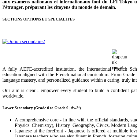
aux examens nationaux et internationaux font du LFI Tokyo un
l’étranger, préparant les citoyens du monde de demain.
SECTIONS OPTIONS ET SPECIALITES
A fully AEFE-accredited institution, the International French S
education aligned with the French national curriculum. From Grade
language mastery, and personalized guidance within a caring, truly in
Our aim is clear : empower every student to build a confident pa
worldwide.
Lower Secondary (Grade 6 to Grade 9 | 6
ᵉ
–3
ᵉ
)
A comprehensive core - In line with the official standards, s
Physics–Chemistry), History–Geography, Civics, Modern Lang
Japanese at the forefront - Japanese is offered at multiple le
Japanese teachers who are also fluent in French, fostering cultu