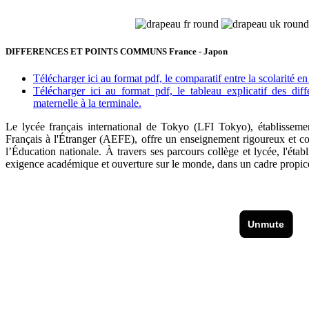
DIFFERENCES ET POINTS COMMUNS France - Japon
Télécharger ici au format pdf, le comparatif entre la scolarité e
Télécharger ici au format pdf, le tableau explicatif des di
maternelle à la terminale.
Le lycée français international de Tokyo (LFI Tokyo), établissem
Français à l'Étranger (AEFE), offre un enseignement rigoureux et 
l’Éducation nationale. À travers ses parcours collège et lycée, l'éta
exigence académique et ouverture sur le monde, dans un cadre propic