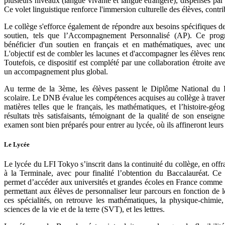
plusieurs niveaux (langue vivante et langue étrangère), dispensés pa
Ce volet linguistique renforce l'immersion culturelle des élèves, contri
Le collège s'efforce également de répondre aux besoins spécifiques de 
soutien, tels que l’Accompagnement Personnalisé (AP). Ce prog
bénéficier d'un soutien en français et en mathématiques, avec u
L'objectif est de combler les lacunes et d'accompagner les élèves renco
Toutefois, ce dispositif est complété par une collaboration étroite ave
un accompagnement plus global.
Au terme de la 3ème, les élèves passent le Diplôme National du 
scolaire. Le DNB évalue les compétences acquises au collège à travers
matières telles que le français, les mathématiques, et l’histoire-g
résultats très satisfaisants, témoignant de la qualité de son enseig
examen sont bien préparés pour entrer au lycée, où ils affineront leurs
Le Lycée
Le lycée du LFI Tokyo s’inscrit dans la continuité du collège, en of
à la Terminale, avec pour finalité l’obtention du Baccalauréat. Ce 
permet d’accéder aux universités et grandes écoles en France comme à 
permettant aux élèves de personnaliser leur parcours en fonction de leu
ces spécialités, on retrouve les mathématiques, la physique-chimie,
sciences de la vie et de la terre (SVT), et les lettres.