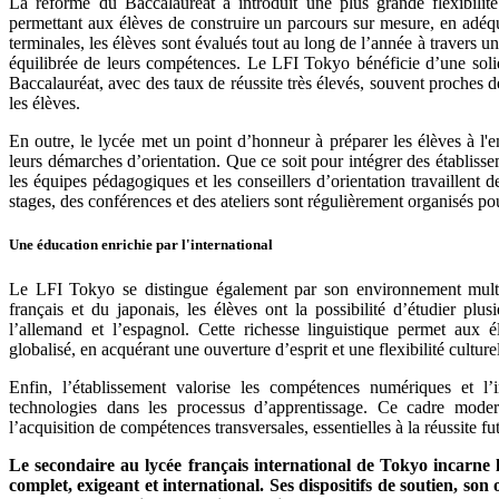
La réforme du Baccalauréat a introduit une plus grande flexibilit
permettant aux élèves de construire un parcours sur mesure, en adéq
terminales, les élèves sont évalués tout au long de l’année à travers u
équilibrée de leurs compétences. Le LFI Tokyo bénéficie d’une solid
Baccalauréat, avec des taux de réussite très élevés, souvent proches
les élèves.
En outre, le lycée met un point d’honneur à préparer les élèves à l
leurs démarches d’orientation. Que ce soit pour intégrer des établiss
les équipes pédagogiques et les conseillers d’orientation travaillent d
stages, des conférences et des ateliers sont régulièrement organisés pour
Une éducation enrichie par l'international
Le LFI Tokyo se distingue également par son environnement multic
français et du japonais, les élèves ont la possibilité d’étudier plus
l’allemand et l’espagnol. Cette richesse linguistique permet aux
globalisé, en acquérant une ouverture d’esprit et une flexibilité culture
Enfin, l’établissement valorise les compétences numériques et l’
technologies dans les processus d’apprentissage. Ce cadre mode
l’acquisition de compétences transversales, essentielles à la réussite fu
Le secondaire au lycée français international de Tokyo incarne
complet, exigeant et international. Ses dispositifs de soutien, son 