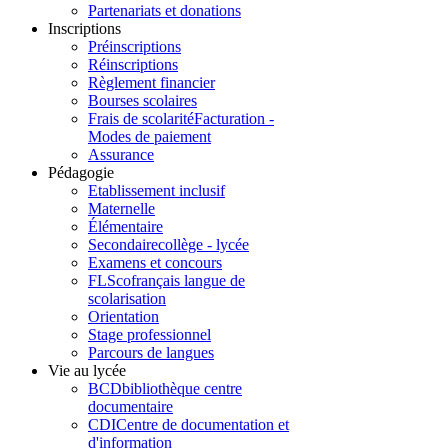
Partenariats et donations
Inscriptions
Préinscriptions
Réinscriptions
Règlement financier
Bourses scolaires
Frais de scolarité
Facturation -
Modes de paiement
Assurance
Pédagogie
Etablissement inclusif
Maternelle
Élémentaire
Secondaire
collège - lycée
Examens et concours
FLSco
français langue de
scolarisation
Orientation
Stage professionnel
Parcours de langues
Vie au lycée
BCD
bibliothèque centre
documentaire
CDI
Centre de documentation et
d'information