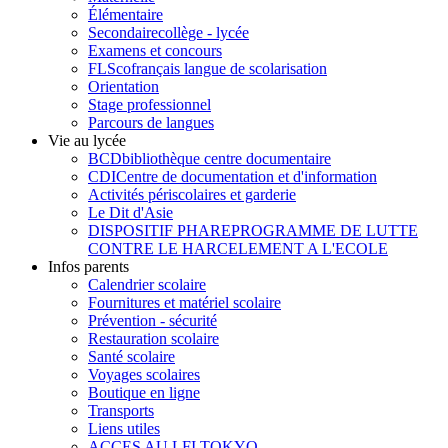
Élémentaire
Secondaire
collège - lycée
Examens et concours
FLSco
français langue de scolarisation
Orientation
Stage professionnel
Parcours de langues
Vie au lycée
BCD
bibliothèque centre documentaire
CDI
Centre de documentation et d'information
Activités périscolaires et garderie
Le Dit d'Asie
DISPOSITIF PHARE
PROGRAMME DE LUTTE
CONTRE LE HARCELEMENT A L'ECOLE
Infos parents
Calendrier scolaire
Fournitures et matériel scolaire
Prévention - sécurité
Restauration scolaire
Santé scolaire
Voyages scolaires
Boutique en ligne
Transports
Liens utiles
ACCES AU LFI TOKYO