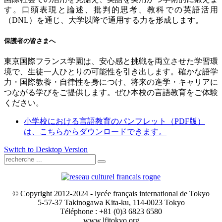
す。口頭表現と論述、批判的思考、教科での英語活用
（
DNL
）を通じ、大学以降で通用する力を形成します。
保護者の皆さまへ
東京国際フランス学園は、安心感と挑戦を両立させた学習環
境で、生徒一人ひとりの可能性を引き出します。確かな語学
力・国際教養・自律性を身につけ、将来の進学・キャリアに
つながる学びをご提供します。ぜひ本校の言語教育をご体験
ください。
小学校における言語教育のパンフレット（
PDF
版）
は、こちらからダウンロードできます。
Switch to Desktop Version
© Copyright 2012-2024 - lycée français international de Tokyo
5-57-37 Takinogawa Kita-ku, 114-0023 Tokyo
Téléphone : +81 (0)3 6823 6580
www.lfitokyo.org