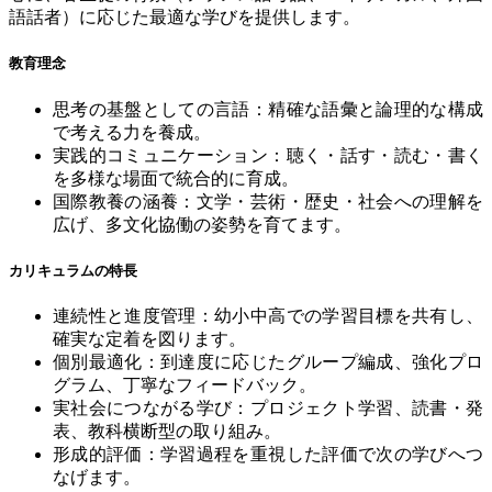
語話者）に応じた最適な学びを提供します。
教育理念
思考の基盤としての言語：精確な語彙と論理的な構成
で考える力を養成。
実践的コミュニケーション：聴く・話す・読む・書く
を多様な場面で統合的に育成。
国際教養の涵養：文学・芸術・歴史・社会への理解を
広げ、多文化協働の姿勢を育てます。
カリキュラムの特長
連続性と進度管理：幼小中高での学習目標を共有し、
確実な定着を図ります。
個別最適化：到達度に応じたグループ編成、強化プロ
グラム、丁寧なフィードバック。
実社会につながる学び：プロジェクト学習、読書・発
表、教科横断型の取り組み。
形成的評価：学習過程を重視した評価で次の学びへつ
なげます。