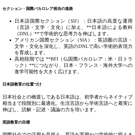
セクション・国際バカロレア相当の進路
日本語国際セクション（
SIJ
）：日本語の高度な運用
（言語・文学・文化）に加え、
**
日本語による教科
（
DNL
）
**
で学術的な思考力を伸ばします。
アメリカン国際セクション（
SIA
）：英語圏の言語・
文学・文化を深化し、英語の
DNL
で高い学術的表現力
を育成します。
高校段階では
**BFI
（仏国際バカロレア：米・日トラ
ック）
**
につながり、日本・フランス・海外大学への
進学可能性を大きく広げます。
日本語教育の位置づけ
日本社会との橋渡しである日本語は、初学者からネイティブ
相当まで段階別に最適化。生活言語から学術言語へと着実に
伸ばし、読解・記述・議論の力を培います。
英語教育の目標
国際社会での活用を見据え、英語を実用かつ学術的に鍛えま