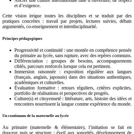
Ancrer une culture internationale faite d’ouverture, de respect
et d’exigence.
Cette vision irrigue toutes les disciplines et se traduit par des
pratiques concrètes : travail par projets, lectures suivies, débats
argumentés, co-enseignement et interdisciplinarité.
Principes pédagogiques
Progressivité et continuité : une montée en compétence pensée
du primaire au lycée, sans rupture, avec des repères communs.
Différenciation : groupes de besoins, accompagnements
ciblés, parcours renforcés lorsque cela est pertinent.
Immersion raisonnée : exposition régulière aux langues
(français, anglais, japonais) dans des situations authentiques,
académiques et culturelles.
Évaluation formative : retours réguliers, critères explicites,
portfolio de réalisations et perspectives de progrès.
Culture(s) et citoyenneté : littérature, arts, histoire des idées et
rencontres nourrissent la langue comme expérience du monde.
Un continuum de la maternelle au lycée
Au primaire (maternelle & élémentaire), l’initiation se fait en
douceur puis se structure : éveil aux sonorités, développement de