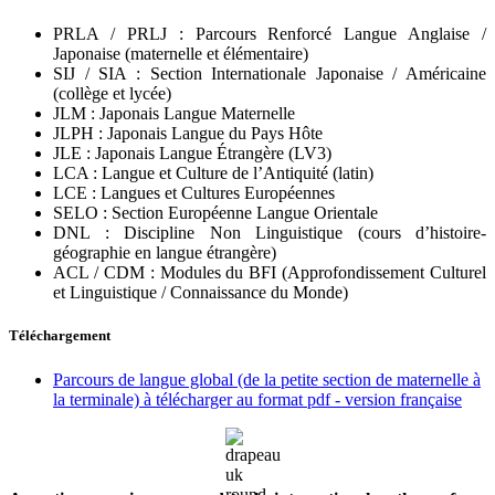
PRLA / PRLJ : Parcours Renforcé Langue Anglaise /
Japonaise (maternelle et élémentaire)
SIJ / SIA : Section Internationale Japonaise / Américaine
(collège et lycée)
JLM : Japonais Langue Maternelle
JLPH : Japonais Langue du Pays Hôte
JLE : Japonais Langue Étrangère (LV3)
LCA : Langue et Culture de l’Antiquité (latin)
LCE : Langues et Cultures Européennes
SELO : Section Européenne Langue Orientale
DNL : Discipline Non Linguistique (cours d’histoire-
géographie en langue étrangère)
ACL / CDM : Modules du BFI (Approfondissement Culturel
et Linguistique / Connaissance du Monde)
Téléchargement
Parcours de langue global (de la petite section de maternelle à
la terminale) à télécharger au format pdf - version française