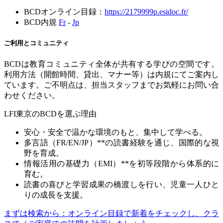
BCD
オンライン目録：
https://2179999p.esidoc.fr/
BCD
内規
Fr
-
Jp
ご利用とコミュニティ
BCD
は教育コミュニティ全体が共有する学びの空間です。
利用方法（開館時間、貸出、マナー等）は内規にてご案内し
ています。ご不明点は、担当スタッフまでお気軽にお問い合
わせください。
LFI
東京の
BCD
を選ぶ理由
安心・安全で温かな環境のもと、集中して学べる。
多言語（
FR/EN/JP
）
**
の読書経験を通じ、国際的な視
野を育成。
情報活用の基礎力（
EMI
）
**
を初等段階から体系的に
育む。
読書の喜びと学習成果の橋渡しを行い、児童一人ひと
りの成長を支援。
まずは検索から：オンライン目録で新着をチェックし、クラ