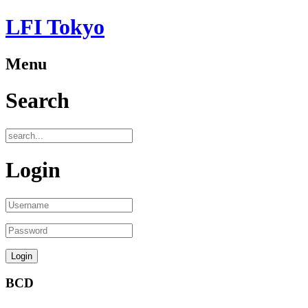
LFI Tokyo
Menu
Search
Login
BCD