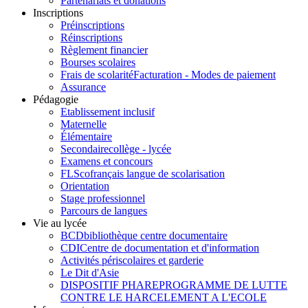
Partenariats et donations
Inscriptions
Préinscriptions
Réinscriptions
Règlement financier
Bourses scolaires
Frais de scolarité
Facturation - Modes de paiement
Assurance
Pédagogie
Etablissement inclusif
Maternelle
Élémentaire
Secondaire
collège - lycée
Examens et concours
FLSco
français langue de scolarisation
Orientation
Stage professionnel
Parcours de langues
Vie au lycée
BCD
bibliothèque centre documentaire
CDI
Centre de documentation et d'information
Activités périscolaires et garderie
Le Dit d'Asie
DISPOSITIF PHARE
PROGRAMME DE LUTTE
CONTRE LE HARCELEMENT A L'ECOLE