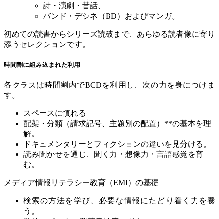
詩・演劇・昔話、
バンド・デシネ（
BD
）およびマンガ。
初めての読書からシリーズ読破まで、あらゆる読者像に寄り
添うセレクションです。
時間割に組み込まれた利用
各クラスは時間割内で
BCD
を利用し、次の力を身につけま
す。
スペースに慣れる
配架・分類（請求記号、主題別の配置）
**
の基本を理
解。
ドキュメンタリーとフィクションの違いを見分ける。
読み聞かせを通じ、聞く力・想像力・言語感覚を育
む。
メディア情報リテラシー教育（
EMI
）の基礎
検索の方法を学び、必要な情報にたどり着く力を養
う。