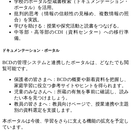
学校のポータル型蔵書検索（ドキュメンテーション・
ポータル）を活用。
批判的思考（情報の信頼性の見極め、複数情報の照
合）を実践。
学びを助ける：授業や探究活動と読書をつなげる。
中等部・高等部の
CDI
（資料センター）への移行準
備。
ドキュメンテーション・ポータル
BCD
の管理システムと連携したポータルは、どなたでも閲
覧可能です。
保護者の皆さまへ：
BCD
の概要や新着資料を把握し、
家庭学習に役立つ参考サイトやヒントを得られます。
児童のみなさんへ：所蔵の有無を事前に確認し、読み
たい本を見つけましょう。
教員の皆さまへ：教員向けページで、授業連携や主題
別の資料選定を支援します。
本ポータルは今後、学習をさらに支える機能の拡充を予定し
ています。