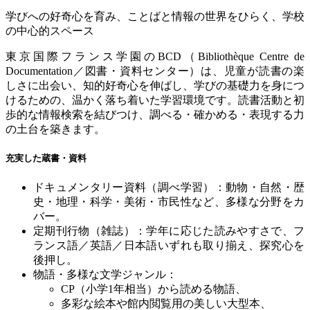
学びへの好奇心を育み、ことばと情報の世界をひらく、学校
の中心的スペース
東京国際フランス学園の
BCD
（
Bibliothèque Centre de
Documentation
／図書・資料センター）は、児童が読書の楽
しさに出会い、知的好奇心を伸ばし、学びの基礎力を身につ
けるための、温かく落ち着いた学習環境です。読書活動と初
歩的な情報検索を結びつけ、調べる・確かめる・表現する力
の土台を築きます。
充実した蔵書・資料
ドキュメンタリー資料（調べ学習）：動物・自然・歴
史・地理・科学・美術・市民性など、多様な分野をカ
バー。
定期刊行物（雑誌）：学年に応じた読みやすさで、フ
ランス語／英語／日本語いずれも取り揃え、探究心を
後押し。
物語・多様な文学ジャンル：
CP
（小学
1
年相当）から読める物語、
多彩な絵本や館内閲覧用の美しい大型本、