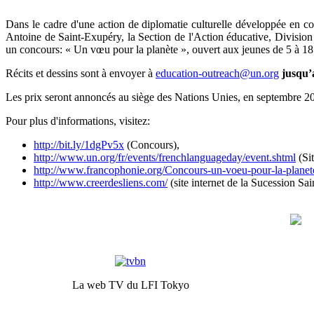
Dans le cadre d'une action de diplomatie culturelle développée en co
Antoine de Saint-Exupéry, la Section de l'Action éducative, Division 
un concours: « Un vœu pour la planète », ouvert aux jeunes de 5 à 18
Récits et dessins sont à envoyer à
education-outreach@un.org
jusqu’
Les prix seront annoncés au siège des Nations Unies, en septembre 20
Pour plus d'informations, visitez:
http://bit.ly/1dgPv5x
(Concours),
http://www.un.org/fr/events/frenchlanguageday/event.shtml
(Si
http://www.francophonie.org/Concours-un-voeu-pour-la-planet
http://www.creerdesliens.com/
(site internet de la Sucession Sa
La web TV du LFI Tokyo