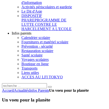
d'information
Activités périscolaires et garderie
Le Dit d'Asie
DISPOSITIF
PHARE
PROGRAMME DE
LUTTE CONTRE LE
HARCELEMENT A L'ECOLE
Infos parents
Calendrier scolaire
Fournitures et matériel scolaire
Prévention - sécurité
Restauration scolaire
Santé scolaire
Voyages scolaires
Boutique en ligne
Transports
Liens utiles
ACCES AU LFI TOKYO
Accueil
Actualités
Infos Parents
Un voeu pour la planète
Un voeu pour la planète