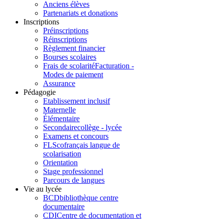
Anciens élèves
Partenariats et donations
Inscriptions
Préinscriptions
Réinscriptions
Règlement financier
Bourses scolaires
Frais de scolarité
Facturation -
Modes de paiement
Assurance
Pédagogie
Etablissement inclusif
Maternelle
Élémentaire
Secondaire
collège - lycée
Examens et concours
FLSco
français langue de
scolarisation
Orientation
Stage professionnel
Parcours de langues
Vie au lycée
BCD
bibliothèque centre
documentaire
CDI
Centre de documentation et