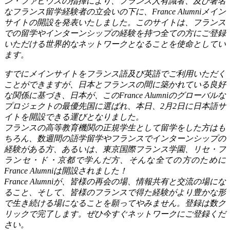
ン・ファビウスの指揮により、フランス人有識者、及び著名
なフランス留学経験者の立会いの下に、France Alumniメイン
サイトの開設を発表いたしました。このサイトは、フランス
での留学やインターンシップの経験を持つ全ての方にご登録
いただける世界的なネットワークとなることを使命としてい
ます。
すでにメインサイトをフランス語及び英語でご利用いただく
ことができますが、日本とフランスの間に築かれている良好
な関係に基づき、日本が、このFrance Alumniのグローバルな
プロジェクトの最優先国に選ばれ、本日、2月2日に日本語サ
イトを開設できる運びとなりました。
フランスの高等教育機関の正規学生として留学をした方はも
ちろん、数週間の語学留学やフランスでインターンシップの
経験がある方、あるいは、東京国際フランス学園、リセ・フ
ランセ・ド・京都で学んだ方、そんな全ての方のために
France Alumniは開設されました！
France Alumniが、皆様の再会の場、情報共有と交流の場にな
ること、そして、皆様のフランスで得た経験がより豊かな形
で生き続ける場になることを願ってやみません。登録は数ク
リックで完了します。ぜひ今すぐネットワークにご登録くだ
さい。