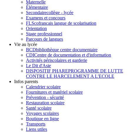
Maternelle
Élémentaire
Secondaire
collège - lycée
Examens et concours
FLSco
français langue de scolarisation
Orientation
Stage professionnel
Parcours de langues
Vie au lycée
BCD
bibliothèque centre documentaire
CDI
Centre de documentation et d'information
Activités périscolaires et garderie
Le Dit d'Asie
DISPOSITIF PHARE
PROGRAMME DE LUTTE
CONTRE LE HARCELEMENT A L'ECOLE
Infos parents
Calendrier scolaire
Fournitures et matériel scolaire
Prévention - sécurité
Restauration scolaire
Santé scolaire
Voyages scolaires
Boutique en ligne
Transports
Liens utiles