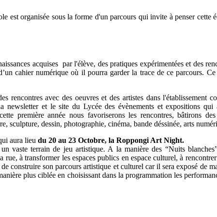
École est organisée sous la forme d'un parcours qui invite à penser cette
nnaissances acquises par l'élève, des pratiques expérimentées et des ren
 d’un cahier numérique où il pourra garder la trace de ce parcours. C
des rencontres avec des oeuvres et des artistes dans l'établissement
 newsletter et le site du Lycée des évènements et expositions qui a
tte première année nous favoriserons les rencontres, bâtirons des
re, sculpture, dessin, photographie, cinéma, bande déssinée, arts numér
qui aura lieu
du 20 au 23 Octobre, la Roppongi Art Night.
n vaste terrain de jeu artistique. A la manière des “Nuits blanches”
 la rue, à transformer les espaces publics en espace culturel, à rencontrer 
de construire son parcours artistique et culturel car il sera exposé de 
manière plus ciblée en choisissant dans la programmation les performan