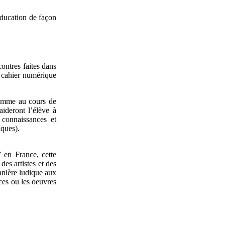
 éducation de façon
contres faites dans
e cahier numérique
 comme au cours de
ideront l’élève à
 connaissances et
iques).
 en France, cette
des artistes et des
manière ludique aux
ces ou les oeuvres