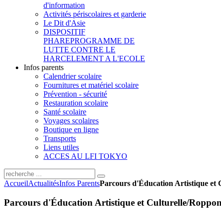
d'information
Activités périscolaires et garderie
Le Dit d'Asie
DISPOSITIF
PHARE
PROGRAMME DE
LUTTE CONTRE LE
HARCELEMENT A L'ECOLE
Infos parents
Calendrier scolaire
Fournitures et matériel scolaire
Prévention - sécurité
Restauration scolaire
Santé scolaire
Voyages scolaires
Boutique en ligne
Transports
Liens utiles
ACCES AU LFI TOKYO
Accueil
Actualités
Infos Parents
Parcours d'Éducation Artistique et 
Parcours d'Éducation Artistique et Culturelle/Roppon