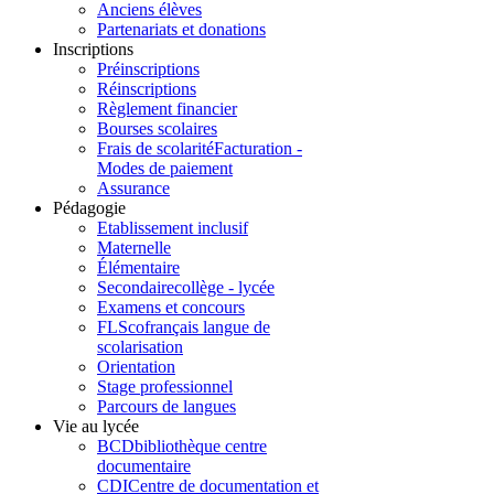
Anciens élèves
Partenariats et donations
Inscriptions
Préinscriptions
Réinscriptions
Règlement financier
Bourses scolaires
Frais de scolarité
Facturation -
Modes de paiement
Assurance
Pédagogie
Etablissement inclusif
Maternelle
Élémentaire
Secondaire
collège - lycée
Examens et concours
FLSco
français langue de
scolarisation
Orientation
Stage professionnel
Parcours de langues
Vie au lycée
BCD
bibliothèque centre
documentaire
CDI
Centre de documentation et