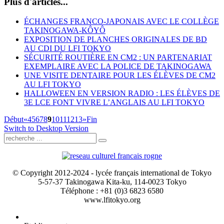
Plus d'articles...
ÉCHANGES FRANCO-JAPONAIS AVEC LE COLLÈGE
TAKINOGAWA-KÔYÔ
EXPOSITION DE PLANCHES ORIGINALES DE BD
AU CDI DU LFI TOKYO
SÉCURITÉ ROUTIÈRE EN CM2 : UN PARTENARIAT
EXEMPLAIRE AVEC LA POLICE DE TAKINOGAWA
UNE VISITE DENTAIRE POUR LES ÉLÈVES DE CM2
AU LFI TOKYO
HALLOWEEN EN VERSION RADIO : LES ÉLÈVES DE
3E LCE FONT VIVRE L’ANGLAIS AU LFI TOKYO
Début
«
4
5
6
7
8
9
10
11
12
13
»
Fin
Switch to Desktop Version
© Copyright 2012-2024 - lycée français international de Tokyo
5-57-37 Takinogawa Kita-ku, 114-0023 Tokyo
Téléphone : +81 (0)3 6823 6580
www.lfitokyo.org