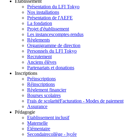
Etablissement
Présentation du LFI Tokyo
Nos installations
Présentation de l'AEFE
La fondation
Projet d'établissement
Les instances
comptes-rendus
Règlements
Organigramme de direction
Personnels du LFI Tokyo
Recrutement
Anciens élèves
Partenariats et donations
Inscriptions
Préinscriptions
Réinscriptions
Règlement financier
Bourses scolaires
Frais de scolarité
Facturation - Modes de paiement
Assurance
Pédagogie
Etablissement inclusif
Maternelle
Élémentaire
Secondaire
collège - lycée