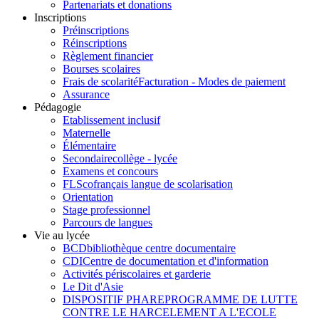
Partenariats et donations
Inscriptions
Préinscriptions
Réinscriptions
Règlement financier
Bourses scolaires
Frais de scolarité
Facturation - Modes de paiement
Assurance
Pédagogie
Etablissement inclusif
Maternelle
Élémentaire
Secondaire
collège - lycée
Examens et concours
FLSco
français langue de scolarisation
Orientation
Stage professionnel
Parcours de langues
Vie au lycée
BCD
bibliothèque centre documentaire
CDI
Centre de documentation et d'information
Activités périscolaires et garderie
Le Dit d'Asie
DISPOSITIF PHARE
PROGRAMME DE LUTTE
CONTRE LE HARCELEMENT A L'ECOLE