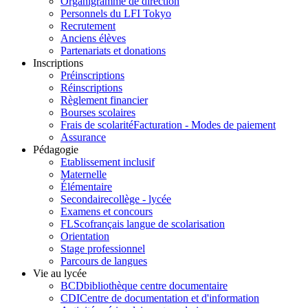
Organigramme de direction
Personnels du LFI Tokyo
Recrutement
Anciens élèves
Partenariats et donations
Inscriptions
Préinscriptions
Réinscriptions
Règlement financier
Bourses scolaires
Frais de scolarité
Facturation - Modes de paiement
Assurance
Pédagogie
Etablissement inclusif
Maternelle
Élémentaire
Secondaire
collège - lycée
Examens et concours
FLSco
français langue de scolarisation
Orientation
Stage professionnel
Parcours de langues
Vie au lycée
BCD
bibliothèque centre documentaire
CDI
Centre de documentation et d'information