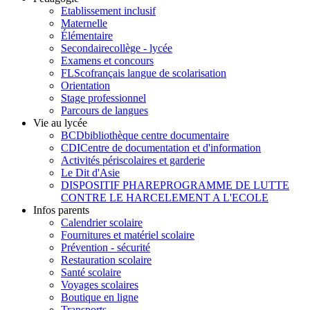
Etablissement inclusif
Maternelle
Élémentaire
Secondaire
collège - lycée
Examens et concours
FLSco
français langue de scolarisation
Orientation
Stage professionnel
Parcours de langues
Vie au lycée
BCD
bibliothèque centre documentaire
CDI
Centre de documentation et d'information
Activités périscolaires et garderie
Le Dit d'Asie
DISPOSITIF PHARE
PROGRAMME DE LUTTE
CONTRE LE HARCELEMENT A L'ECOLE
Infos parents
Calendrier scolaire
Fournitures et matériel scolaire
Prévention - sécurité
Restauration scolaire
Santé scolaire
Voyages scolaires
Boutique en ligne
Transports