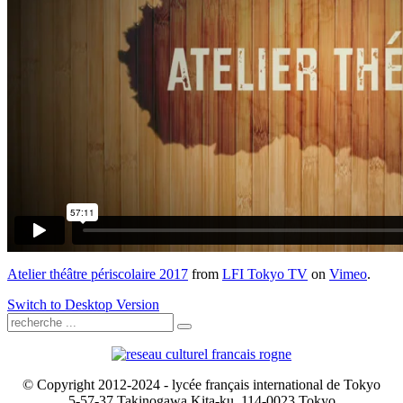
Atelier théâtre périscolaire 2017
from
LFI Tokyo TV
on
Vimeo
.
Switch to Desktop Version
© Copyright 2012-2024 - lycée français international de Tokyo
5-57-37 Takinogawa Kita-ku, 114-0023 Tokyo