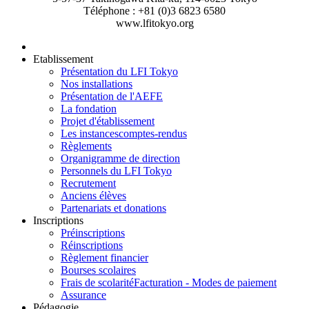
Téléphone : +81 (0)3 6823 6580
www.lfitokyo.org
Etablissement
Présentation du LFI Tokyo
Nos installations
Présentation de l'AEFE
La fondation
Projet d'établissement
Les instances
comptes-rendus
Règlements
Organigramme de direction
Personnels du LFI Tokyo
Recrutement
Anciens élèves
Partenariats et donations
Inscriptions
Préinscriptions
Réinscriptions
Règlement financier
Bourses scolaires
Frais de scolarité
Facturation - Modes de paiement
Assurance
Pédagogie