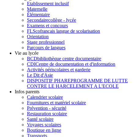
Etablissement inclusif
Maternelle
Élémentaire
Secondaire
collège - lycée
Examens et concours
FLSco
français langue de scolarisation
Orientation
Stage professionnel
Parcours de langues
Vie au lycée
BCD
bibliothèque centre documentaire
CDI
Centre de documentation et d'information
Activités périscolaires et garderie
Le Dit d'Asie
DISPOSITIF PHARE
PROGRAMME DE LUTTE
CONTRE LE HARCELEMENT A L'ECOLE
Infos parents
Calendrier scolaire
Fournitures et matériel scolaire
Prévention - sécurité
Restauration scolaire
Santé scolaire
Voyages scolaires
Boutique en ligne
Transports