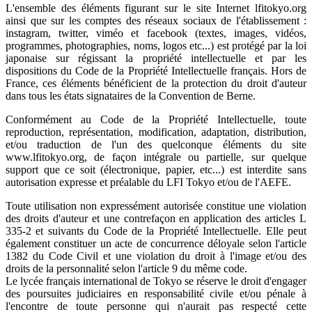
L'ensemble des éléments figurant sur le site Internet lfitokyo.org
ainsi que sur les comptes des réseaux sociaux de l'établissement :
instagram, twitter, viméo et facebook (textes, images, vidéos,
programmes, photographies, noms, logos etc...) est protégé par la loi
japonaise sur régissant la propriété intellectuelle et par les
dispositions du Code de la Propriété Intellectuelle français. Hors de
France, ces éléments bénéficient de la protection du droit d'auteur
dans tous les états signataires de la Convention de Berne.
Conformément au Code de la Propriété Intellectuelle, toute
reproduction, représentation, modification, adaptation, distribution,
et/ou traduction de l'un des quelconque éléments du site
www.lfitokyo.org, de façon intégrale ou partielle, sur quelque
support que ce soit (électronique, papier, etc...) est interdite sans
autorisation expresse et préalable du LFI Tokyo et/ou de l'AEFE.
Toute utilisation non expressément autorisée constitue une violation
des droits d'auteur et une contrefaçon en application des articles L
335-2 et suivants du Code de la Propriété Intellectuelle. Elle peut
également constituer un acte de concurrence déloyale selon l'article
1382 du Code Civil et une violation du droit à l'image et/ou des
droits de la personnalité selon l'article 9 du même code.
Le lycée français international de Tokyo se réserve le droit d'engager
des poursuites judiciaires en responsabilité civile et/ou pénale à
l'encontre de toute personne qui n'aurait pas respecté cette