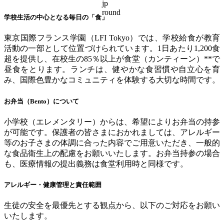
学校生活の中心となる毎日の「食」
東京国際フランス学園（
LFI Tokyo
）では、学校給食が教育
活動の一部として位置づけられています。
1
日あたり
1,200
食
超を提供し、在校生の
85
％以上が食堂（カンティーン）
**
で
昼食をとります。ランチは、健やかな食習慣や自立心を育
み、国際色豊かなコミュニティを体験する大切な時間です。
お弁当（
Bento
）について
小学校（エレメンタリー）からは、希望によりお弁当の持参
が可能です。保護者の皆さまにおかれましては、アレルギー
等のお子さまの体調に合った内容でご用意いただき、一般的
な食品衛生上の配慮をお願いいたします。お弁当持参の場合
も、医療情報の提出義務は食堂利用時と同様です。
アレルギー・健康管理と責任範囲
生徒の安全を最優先とする観点から、以下のご対応をお願い
いたします。