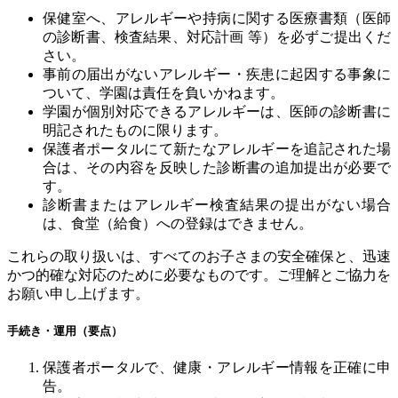
保健室へ、アレルギーや持病に関する医療書類（医師
の診断書、検査結果、対応計画
等）を必ずご提出くだ
さい。
事前の届出がないアレルギー・疾患に起因する事象に
ついて、学園は責任を負いかねます。
学園が個別対応できるアレルギーは、医師の診断書に
明記されたものに限ります。
保護者ポータルにて新たなアレルギーを追記された場
合は、その内容を反映した診断書の追加提出が必要で
す。
診断書またはアレルギー検査結果の提出がない場合
は、食堂（給食）への登録はできません。
これらの取り扱いは、すべてのお子さまの安全確保と、迅速
かつ的確な対応のために必要なものです。ご理解とご協力を
お願い申し上げます。
手続き・運用（要点）
保護者ポータルで、健康・アレルギー情報を正確に申
告。