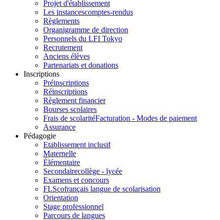
Projet d'établissement
Les instances
comptes-rendus
Règlements
Organigramme de direction
Personnels du LFI Tokyo
Recrutement
Anciens élèves
Partenariats et donations
Inscriptions
Préinscriptions
Réinscriptions
Règlement financier
Bourses scolaires
Frais de scolarité
Facturation - Modes de paiement
Assurance
Pédagogie
Etablissement inclusif
Maternelle
Élémentaire
Secondaire
collège - lycée
Examens et concours
FLSco
français langue de scolarisation
Orientation
Stage professionnel
Parcours de langues