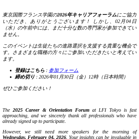
東京国際フランス学園の
2026
年キャリアフォーラム
にご協力
いただき、ありがとうございます！
しかし、0
2
月04日
（水）の午前中には、まだ十分な数の専門家が参加できてい
ません。
このイベントは生徒たちの進路選択を支援する貴重な機会で
す。さまざまな職種の方々にご参加いただきたいと考えてい
ます。
登録はこちら
:
参加フォーム
締め切り
: 2026
年01月30日（金）
12
時（日本時間）
ぜひご参加ください！
The
2025 Career & Orientation Forum
at LFI Tokyo is fast
approaching, and we sincerely thank all professionals who have
already signed up to participate.
However, we still need more speakers for the morning of
Wednesday, February 04, 2026
. Your insights can be invaluable in