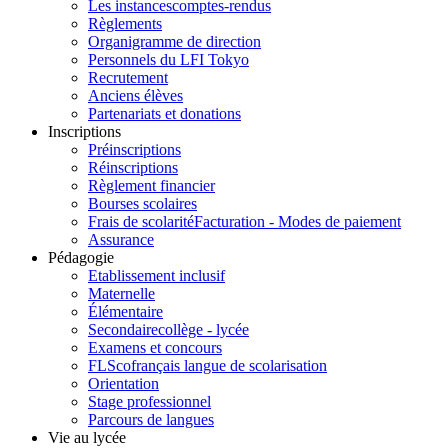
Les instances
comptes-rendus
Règlements
Organigramme de direction
Personnels du LFI Tokyo
Recrutement
Anciens élèves
Partenariats et donations
Inscriptions
Préinscriptions
Réinscriptions
Règlement financier
Bourses scolaires
Frais de scolarité
Facturation - Modes de paiement
Assurance
Pédagogie
Etablissement inclusif
Maternelle
Élémentaire
Secondaire
collège - lycée
Examens et concours
FLSco
français langue de scolarisation
Orientation
Stage professionnel
Parcours de langues
Vie au lycée