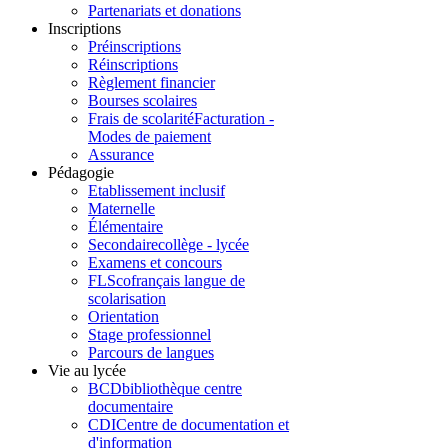
Partenariats et donations
Inscriptions
Préinscriptions
Réinscriptions
Règlement financier
Bourses scolaires
Frais de scolarité
Facturation -
Modes de paiement
Assurance
Pédagogie
Etablissement inclusif
Maternelle
Élémentaire
Secondaire
collège - lycée
Examens et concours
FLSco
français langue de
scolarisation
Orientation
Stage professionnel
Parcours de langues
Vie au lycée
BCD
bibliothèque centre
documentaire
CDI
Centre de documentation et
d'information