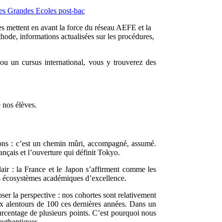
les Grandes Ecoles post-bac
es mettent en avant la force du réseau AEFE et la
ode, informations actualisées sur les procédures,
ou un cursus international, vous y trouverez des
 nos élèves.
ions : c’est un chemin mûri, accompagné, assumé.
nçais et l’ouverture qui définit Tokyo.
air : la France et le Japon s’affirment comme les
es écosystèmes académiques d’excellence.
ser la perspective : nos cohortes sont relativement
x alentours de 100 ces dernières années. Dans un
ourcentage de plusieurs points. C’est pourquoi nous
 authentiques.