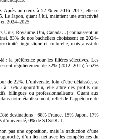
nte. Après un creux à 52 % en 2016–2017, elle se
 Le Japon, quant à lui, maintient une attractivité
% en 2024–2025.
tats-Unis, Royaume-Uni, Canada…) connaissent un
nsi, 83% de nos bacheliers choisissent en 2024–
ximité linguistique et culturelle, mais aussi de
: la préférence pour les filières sélectives. Les
rogressent régulièrement de 32% (2012–2015) à 62%
ur de 22%. L’université, loin d’être délaissée, se
à 16% aujourd’hui, elle attire des profils qui
tifs, bilingues ou professionnalisants. Quant aux
ns notre établissement, reflet de l’appétence de
. Côté destinations : 68% France, 15% Japon, 17%
7% d’université, 0% de STS/DUT.
: non pas une opposition, mais la traduction d’une
t rapproché, d’un lien net avec les compétences du