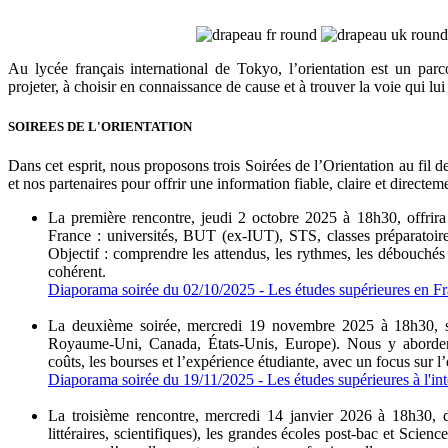
Au lycée français international de Tokyo, l’orientation est un par
projeter, à choisir en connaissance de cause et à trouver la voie qui lu
SOIREES DE L'ORIENTATION
Dans cet esprit, nous proposons trois Soirées de l’Orientation au fil
et nos partenaires pour offrir une information fiable, claire et directe
La première rencontre, jeudi 2 octobre 2025 à 18h30, offrir
France : universités, BUT (ex-IUT), STS, classes préparatoires
Objectif : comprendre les attendus, les rythmes, les débouchés e
cohérent.
Diaporama soirée du 02/10/2025 - Les études supérieures en F
La deuxième soirée, mercredi 19 novembre 2025 à 18h30, ser
Royaume-Uni, Canada, États-Unis, Europe). Nous y aborderons
coûts, les bourses et l’expérience étudiante, avec un focus sur l’
Diaporama soirée du 19/11/2025 - Les études supérieures à l'int
La troisième rencontre, mercredi 14 janvier 2026 à 18h30, dé
littéraires, scientifiques), les grandes écoles post-bac et Scie