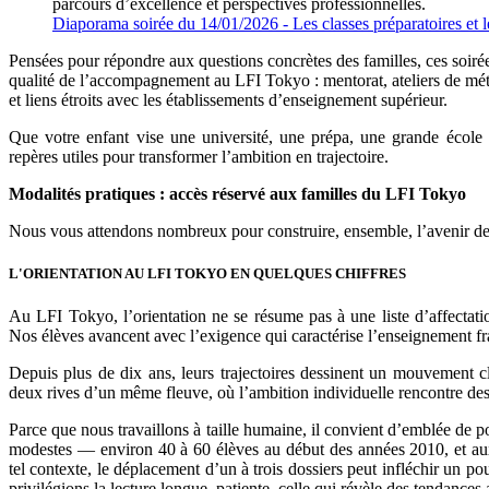
parcours d’excellence et perspectives professionnelles.
Diaporama soirée du 14/01/2026 - Les classes préparatoires et 
Pensées pour répondre aux questions concrètes des familles, ces soiré
qualité de l’accompagnement au LFI Tokyo : mentorat, ateliers de méth
et liens étroits avec les établissements d’enseignement supérieur.
Que votre enfant vise une université, une prépa, une grande école 
repères utiles pour transformer l’ambition en trajectoire.
Modalités pratiques : accès réservé aux familles du LFI Tokyo
Nous vous attendons nombreux pour construire, ensemble, l’avenir de
L'ORIENTATION AU LFI TOKYO EN QUELQUES CHIFFRES
Au LFI Tokyo, l’orientation ne se résume pas à une liste d’affectat
Nos élèves avancent avec l’exigence qui caractérise l’enseignement fra
Depuis plus de dix ans, leurs trajectoires dessinent un mouvement cl
deux rives d’un même fleuve, où l’ambition individuelle rencontre d
Parce que nous travaillons à taille humaine, il convient d’emblée de po
modestes — environ 40 à 60 élèves au début des années 2010, et au
tel contexte, le déplacement d’un à trois dossiers peut infléchir un p
privilégions la lecture longue, patiente, celle qui révèle des tendances