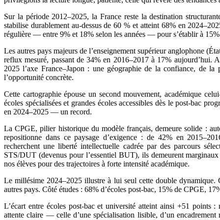
Sur la période 2012–2025, la France reste la destination structura
stabilise durablement au-dessus de 60 % et atteint 68% en 2024–2025.
régulière — entre 9% et 18% selon les années — pour s’établir à 15
Les autres pays majeurs de l’enseignement supérieur anglophone (É
reflux mesuré, passant de 34% en 2016–2017 à 17% aujourd’hui. Ai
2025 l’axe France–Japon : une géographie de la confiance, de la pro
l’opportunité concrète.
Cette cartographie épouse un second mouvement, académique celui-là 
écoles spécialisées et grandes écoles accessibles dès le post-bac p
en 2024–2025 — un record.
La CPGE, pilier historique du modèle français, demeure solide : auto
repositionne dans ce paysage d’exigence : de 42% en 2015–2016 
recherchent une liberté intellectuelle cadrée par des parcours sélec
STS/DUT (devenus pour l’essentiel BUT), ils demeurent marginaux da
nos élèves pour des trajectoires à forte intensité académique.
Le millésime 2024–2025 illustre à lui seul cette double dynamique
autres pays. Côté études : 68% d’écoles post-bac, 15% de CPGE, 1
L’écart entre écoles post-bac et université atteint ainsi +51 points 
attente claire — celle d’une spécialisation lisible, d’un encadremen