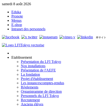
samedi 8 août 2026
Eduka
Pronote
Menus
E-shop
Intranet des personnels
本サイト
Etablissement
Présentation du LFI Tokyo
Nos installations
Présentation de l'AEFE
La fondation
Projet d'établissement
Les instances
comptes-rendus
Règlements
Organigramme de direction
Personnels du LFI Tokyo
Recrutement
Anciens élèves