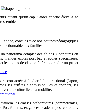
cours autant qu’un cap : aider chaque élève à se
i ressemble.
 de l’année, conçues avec nos équipes pédagogiques
ment actionnable aux familles.
a un panorama complet des études supérieures en
, grandes écoles post-bac et écoles spécialisées.
t les atouts de chaque filière pour bâtir un projet
rance
a consacrée à étudier à l’international (Japon,
 les critères d’admission, les calendriers, les
ouverture culturelle et la mobilité.
ernational
taillera les classes préparatoires (commerciales,
nces Po : formats, exigences académiques, concours,