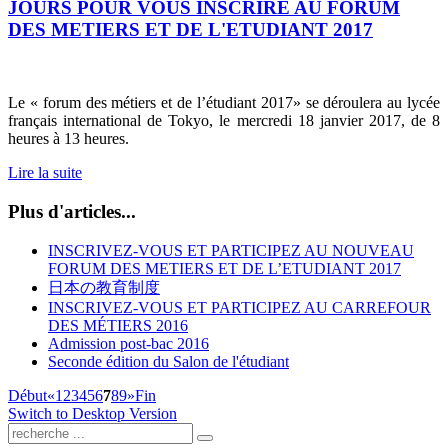
JOURS POUR VOUS INSCRIRE AU FORUM
DES METIERS ET DE L'ETUDIANT 2017
Le « forum des métiers et de l’étudiant 2017» se déroulera au lycée
français international de Tokyo, le mercredi 18 janvier 2017, de 8
heures à 13 heures.
Lire la suite
Plus d'articles...
INSCRIVEZ-VOUS ET PARTICIPEZ AU NOUVEAU
FORUM DES METIERS ET DE L’ETUDIANT 2017
日本の教育制度
INSCRIVEZ-VOUS ET PARTICIPEZ AU CARREFOUR
DES MÉTIERS 2016
Admission post-bac 2016
Seconde édition du Salon de l'étudiant
Début
«
1
2
3
4
5
6
7
8
9
»
Fin
Switch to Desktop Version