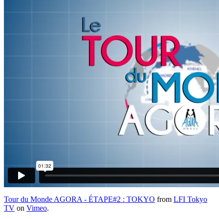
Tour du Monde AGORA - ÉTAPE#2 : TOKYO
from
LFI Tokyo
TV
on
Vimeo
.