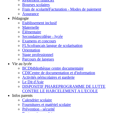
Règlement financier
Bourses scolaires
Frais de scolarité
Facturation - Modes de paiement
Assurance
Pédagogie
Etablissement inclusif
Maternelle
Élémentaire
Secondaire
collège - lycée
Examens et concours
FLSco
français langue de scolarisation
Orientation
Stage professionnel
Parcours de langues
Vie au lycée
BCD
bibliothèque centre documentaire
CDI
Centre de documentation et d'information
Activités périscolaires et garderie
Le Dit d'Asie
DISPOSITIF PHARE
PROGRAMME DE LUTTE
CONTRE LE HARCELEMENT A L'ECOLE
Infos parents
Calendrier scolaire
Fournitures et matériel scolaire
Prévention - sécurité