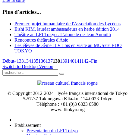
Lire la suite
Plus d'articles...
Premier projet humanitaire de l'Association des Lycéens
Eishi KIM, lauréat ambassadeurs en herbe édition 2014
Théâtre au LFI Tokyo : L'alouette de Jean Anouilh
Rencontres théâtrales d'Asie
Les élèves de 3ème JLV1 bis en visite au MUSEE EDO
TOKYO
Début
«
133
134
135
136
137
138
139
140
141
142
»
Fin
Switch to Desktop Version
© Copyright 2012-2024 - lycée français international de Tokyo
5-57-37 Takinogawa Kita-ku, 114-0023 Tokyo
Téléphone : +81 (0)3 6823 6580
www.lfitokyo.org
Etablissement
Présentation du LFI Tokyo