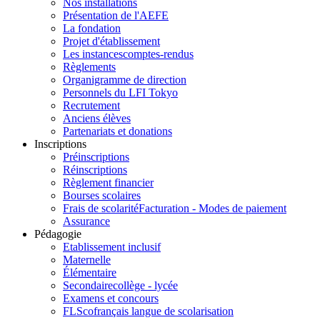
Nos installations
Présentation de l'AEFE
La fondation
Projet d'établissement
Les instances
comptes-rendus
Règlements
Organigramme de direction
Personnels du LFI Tokyo
Recrutement
Anciens élèves
Partenariats et donations
Inscriptions
Préinscriptions
Réinscriptions
Règlement financier
Bourses scolaires
Frais de scolarité
Facturation - Modes de paiement
Assurance
Pédagogie
Etablissement inclusif
Maternelle
Élémentaire
Secondaire
collège - lycée
Examens et concours
FLSco
français langue de scolarisation