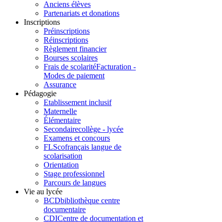
Anciens élèves
Partenariats et donations
Inscriptions
Préinscriptions
Réinscriptions
Règlement financier
Bourses scolaires
Frais de scolarité
Facturation -
Modes de paiement
Assurance
Pédagogie
Etablissement inclusif
Maternelle
Élémentaire
Secondaire
collège - lycée
Examens et concours
FLSco
français langue de
scolarisation
Orientation
Stage professionnel
Parcours de langues
Vie au lycée
BCD
bibliothèque centre
documentaire
CDI
Centre de documentation et