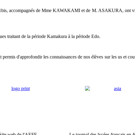
de JLV1bis, accompagnés de Mme KAWAKAMI et de M. ASAKURA, ont vi
ues traitant de la période Kamakura à la période Edo.
t permis d'approfondir les connaissances de nos élèves sur les us et cou
Site web de l'AEFE
Le journal des lycées français en 