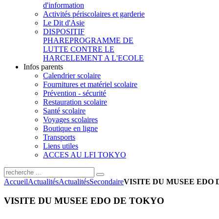
d'information
Activités périscolaires et garderie
Le Dit d'Asie
DISPOSITIF
PHARE
PROGRAMME DE
LUTTE CONTRE LE
HARCELEMENT A L'ECOLE
Infos parents
Calendrier scolaire
Fournitures et matériel scolaire
Prévention - sécurité
Restauration scolaire
Santé scolaire
Voyages scolaires
Boutique en ligne
Transports
Liens utiles
ACCES AU LFI TOKYO
Accueil
Actualités
Actualités
Secondaire
VISITE DU MUSEE EDO
VISITE DU MUSEE EDO DE TOKYO