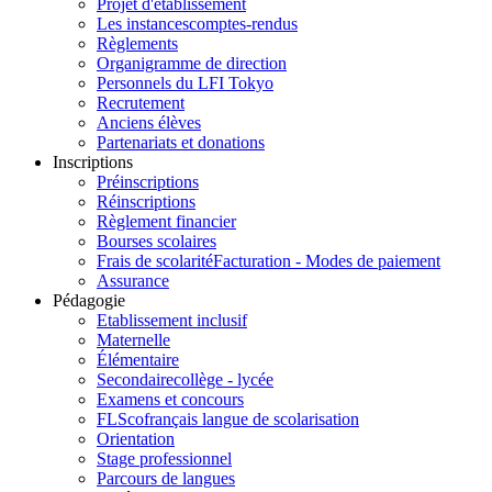
Projet d'établissement
Les instances
comptes-rendus
Règlements
Organigramme de direction
Personnels du LFI Tokyo
Recrutement
Anciens élèves
Partenariats et donations
Inscriptions
Préinscriptions
Réinscriptions
Règlement financier
Bourses scolaires
Frais de scolarité
Facturation - Modes de paiement
Assurance
Pédagogie
Etablissement inclusif
Maternelle
Élémentaire
Secondaire
collège - lycée
Examens et concours
FLSco
français langue de scolarisation
Orientation
Stage professionnel
Parcours de langues