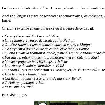
La classe de 3e latiniste est fière de vous présenter un travail ambiti
Après de longues heures de recherches documentaires, de rédaction, 
finale.
Chacun a exprimé en une phrase ce qu’il a pensé de ce travail.
« Ce projet a soudé la classe. » Yolène
« Une centaine d’heures de montage !! » Nathan
« On s’est rarement autant amusés dans un cours. » Margot
« Ce projet m’a donné envie de continuer le latin. » Louise
« Quand je vois la réalisation finale, je me dis qu’on a vraiment dépl
« Fastidieux, interminable mais passionnant et envoûtant. » Mael
« Meilleur projet de tous les temps. » Juliette
« Une année de latin mémorable. » Mahé
« Ohhhhh ! Tous ces barbarismes !! Mais quel plaisir de travailler a
« Vive le latin ! » Emmanuelle
« Capitem… la plus grosse erreur de ma vie. » Benoît
« C’était sympathique » Jean
« Et la suite ? » Yani
Bon visionnage.