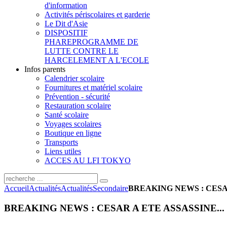
d'information
Activités périscolaires et garderie
Le Dit d'Asie
DISPOSITIF
PHARE
PROGRAMME DE
LUTTE CONTRE LE
HARCELEMENT A L'ECOLE
Infos parents
Calendrier scolaire
Fournitures et matériel scolaire
Prévention - sécurité
Restauration scolaire
Santé scolaire
Voyages scolaires
Boutique en ligne
Transports
Liens utiles
ACCES AU LFI TOKYO
Accueil
Actualités
Actualités
Secondaire
BREAKING NEWS : CESAR
BREAKING NEWS : CESAR A ETE ASSASSINE...