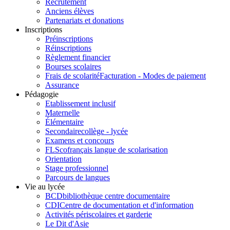
Recrutement
Anciens élèves
Partenariats et donations
Inscriptions
Préinscriptions
Réinscriptions
Règlement financier
Bourses scolaires
Frais de scolarité
Facturation - Modes de paiement
Assurance
Pédagogie
Etablissement inclusif
Maternelle
Élémentaire
Secondaire
collège - lycée
Examens et concours
FLSco
français langue de scolarisation
Orientation
Stage professionnel
Parcours de langues
Vie au lycée
BCD
bibliothèque centre documentaire
CDI
Centre de documentation et d'information
Activités périscolaires et garderie
Le Dit d'Asie