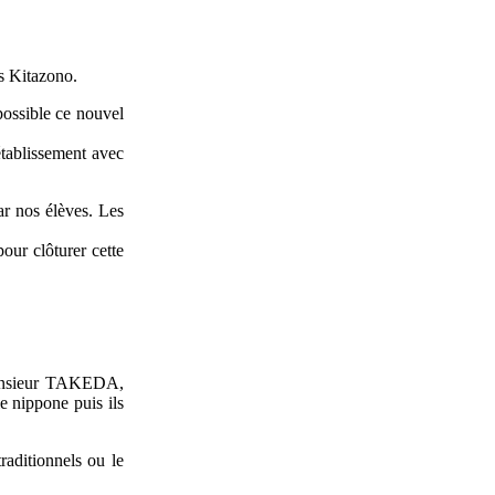
s Kitazono.
ssible ce nouvel
établissement avec
ar nos élèves. Les
our clôturer cette
Monsieur TAKEDA,
 nippone puis ils
raditionnels ou le