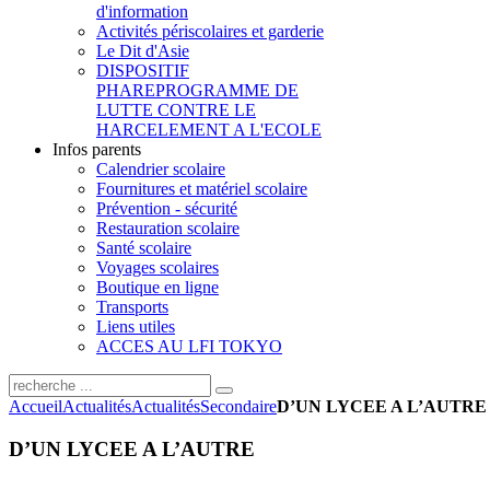
d'information
Activités périscolaires et garderie
Le Dit d'Asie
DISPOSITIF
PHARE
PROGRAMME DE
LUTTE CONTRE LE
HARCELEMENT A L'ECOLE
Infos parents
Calendrier scolaire
Fournitures et matériel scolaire
Prévention - sécurité
Restauration scolaire
Santé scolaire
Voyages scolaires
Boutique en ligne
Transports
Liens utiles
ACCES AU LFI TOKYO
Accueil
Actualités
Actualités
Secondaire
D’UN LYCEE A L’AUTRE
D’UN LYCEE A L’AUTRE