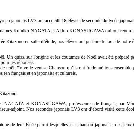
yo en japonais LV3 ont accueilli 18 élèves de seconde du lycée japonai
 : Mesdames Kumiko NAGATA et Akino KONASUGAWA qui ont rendu po
cée Kitazono en salle d’étude, nos élèves ont pu faire le tour de notre 
ël. Un quizz sur l'origine et les coutumes de Noël avait été préparé p
e pour les réponses.
de noël, "Vive le vent ». Chanson qu’ils ont fredonné tous ensemble p
 (en français et en japonais) et culturels.
 Kitazono.
Mesdames NAGATA et KONASUGAWA, professeures de français, par 
ur-adjoint. Nos secondes japonais LV3 ont d’abord visité cette école
ypique de leur lycée parmi lesquelles : la chanson japonaise, des jeux t