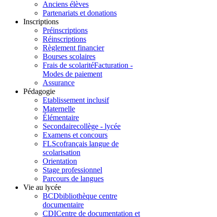
Anciens élèves
Partenariats et donations
Inscriptions
Préinscriptions
Réinscriptions
Règlement financier
Bourses scolaires
Frais de scolarité
Facturation -
Modes de paiement
Assurance
Pédagogie
Etablissement inclusif
Maternelle
Élémentaire
Secondaire
collège - lycée
Examens et concours
FLSco
français langue de
scolarisation
Orientation
Stage professionnel
Parcours de langues
Vie au lycée
BCD
bibliothèque centre
documentaire
CDI
Centre de documentation et