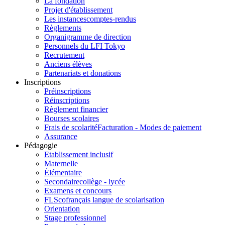
La fondation
Projet d'établissement
Les instances
comptes-rendus
Règlements
Organigramme de direction
Personnels du LFI Tokyo
Recrutement
Anciens élèves
Partenariats et donations
Inscriptions
Préinscriptions
Réinscriptions
Règlement financier
Bourses scolaires
Frais de scolarité
Facturation - Modes de paiement
Assurance
Pédagogie
Etablissement inclusif
Maternelle
Élémentaire
Secondaire
collège - lycée
Examens et concours
FLSco
français langue de scolarisation
Orientation
Stage professionnel