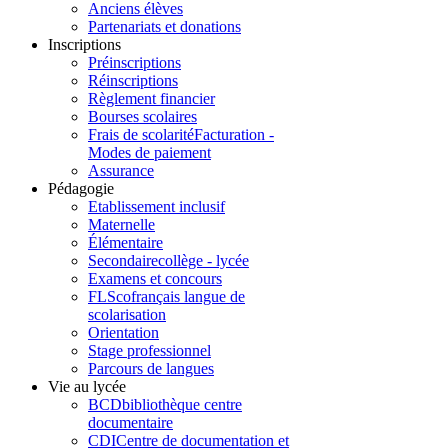
Anciens élèves
Partenariats et donations
Inscriptions
Préinscriptions
Réinscriptions
Règlement financier
Bourses scolaires
Frais de scolarité
Facturation -
Modes de paiement
Assurance
Pédagogie
Etablissement inclusif
Maternelle
Élémentaire
Secondaire
collège - lycée
Examens et concours
FLSco
français langue de
scolarisation
Orientation
Stage professionnel
Parcours de langues
Vie au lycée
BCD
bibliothèque centre
documentaire
CDI
Centre de documentation et