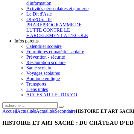
d'information
Activités périscolaires et garderie
Le Dit d'Asie
DISPOSITIF
PHARE
PROGRAMME DE
LUTTE CONTRE LE
HARCELEMENT A L'ECOLE
Infos parents
Calendrier scolaire
Fournitures et matériel scolaire
Prévention - sécurité
Restauration scolaire
Santé scolaire
Voyages scolaires
Boutique en ligne
Transports
Liens utiles
ACCES AU LFI TOKYO
Accueil
Actualités
Actualités
Secondaire
HISTOIRE ET ART SACR
HISTOIRE ET ART SACRÉ : DU CHÂTEAU D’E