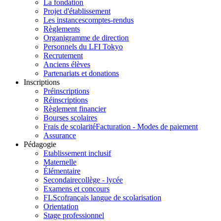
La fondation
Projet d'établissement
Les instances
comptes-rendus
Règlements
Organigramme de direction
Personnels du LFI Tokyo
Recrutement
Anciens élèves
Partenariats et donations
Inscriptions
Préinscriptions
Réinscriptions
Règlement financier
Bourses scolaires
Frais de scolarité
Facturation - Modes de paiement
Assurance
Pédagogie
Etablissement inclusif
Maternelle
Élémentaire
Secondaire
collège - lycée
Examens et concours
FLSco
français langue de scolarisation
Orientation
Stage professionnel