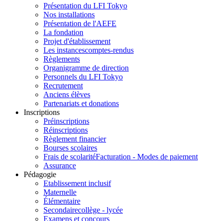
Présentation du LFI Tokyo
Nos installations
Présentation de l'AEFE
La fondation
Projet d'établissement
Les instances
comptes-rendus
Règlements
Organigramme de direction
Personnels du LFI Tokyo
Recrutement
Anciens élèves
Partenariats et donations
Inscriptions
Préinscriptions
Réinscriptions
Règlement financier
Bourses scolaires
Frais de scolarité
Facturation - Modes de paiement
Assurance
Pédagogie
Etablissement inclusif
Maternelle
Élémentaire
Secondaire
collège - lycée
Examens et concours