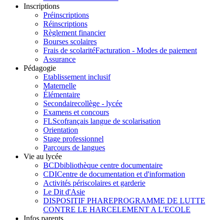
Inscriptions
Préinscriptions
Réinscriptions
Règlement financier
Bourses scolaires
Frais de scolarité
Facturation - Modes de paiement
Assurance
Pédagogie
Etablissement inclusif
Maternelle
Élémentaire
Secondaire
collège - lycée
Examens et concours
FLSco
français langue de scolarisation
Orientation
Stage professionnel
Parcours de langues
Vie au lycée
BCD
bibliothèque centre documentaire
CDI
Centre de documentation et d'information
Activités périscolaires et garderie
Le Dit d'Asie
DISPOSITIF PHARE
PROGRAMME DE LUTTE
CONTRE LE HARCELEMENT A L'ECOLE
Infos parents