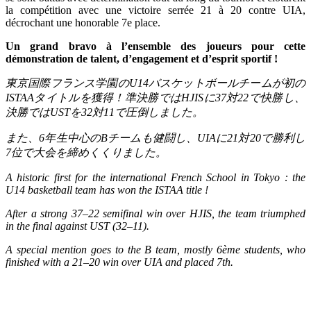
la compétition avec une victoire serrée 21 à 20 contre UIA,
décrochant une honorable 7e place.
Un grand bravo à l’ensemble des joueurs pour cette
démonstration de talent, d’engagement et d’esprit sportif !
東京国際フランス学園の
U14
バスケットボールチームが初の
ISTAA
タイトルを獲得！準決勝では
HJIS
に
37
対
22
で快勝し、
決勝では
UST
を
32
対
11
で圧倒しました。
また、
6
年生中心の
B
チームも健闘し、
UIA
に
21
対
20
で勝利し
7
位で大会を締めくくりました。
A historic first for the international French School in Tokyo : the
U14 basketball team has won the ISTAA title !
After a strong 37–22 semifinal win over HJIS, the team triumphed
in the final against UST (32–11).
A special mention goes to the B team, mostly 6ème students, who
finished with a 21–20 win over UIA and placed 7th.